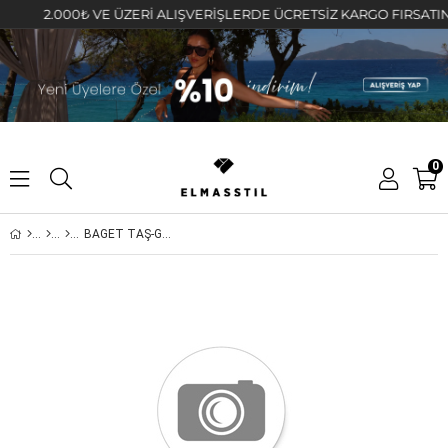
2.000₺ VE ÜZERİ ALIŞVERİŞLERDE ÜCRETSİZ KARGO FIRSATINI KA
0
BAGET TAŞ-GÖKKUŞAK MODEL KÜPE