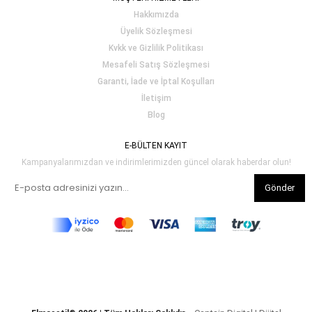
Hakkımızda
Üyelik Sözleşmesi
Kvkk ve Gizlilik Politikası
Mesafeli Satış Sözleşmesi
Garanti, İade ve İptal Koşulları
İletişim
Blog
E-BÜLTEN KAYIT
Kampanyalarımızdan ve indirimlerimizden güncel olarak haberdar olun!
Gönder