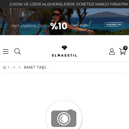
2.000₺ VE ÜZERİ ALIŞVERİŞLERDE ÜCRETSİZ KARGO FIRSATINI KAÇI
0
BAGET TAŞLI HALKA KÜPE