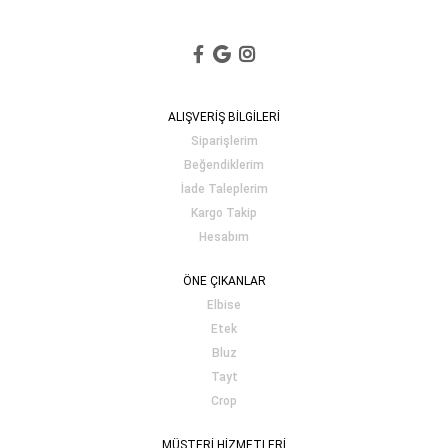
ALIŞVERİŞ BİLGİLERİ
Siparişlerim
Beğendiklerim
İade Taleplerim
Kargo Takip
Hesabım
ÖNE ÇIKANLAR
Elbise
Etek
Bluz
Tayt
Crop
MÜŞTERİ HİZMETLERİ