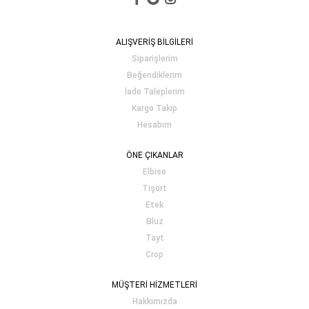
ALIŞVERİŞ BİLGİLERİ
Siparişlerim
Beğendiklerim
İade Taleplerim
Kargo Takip
Hesabım
ÖNE ÇIKANLAR
Elbise
Tişört
Etek
Bluz
Tayt
Crop
MÜŞTERİ HİZMETLERİ
Hakkımızda