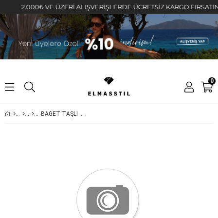
2.000₺ VE ÜZERİ ALIŞVERİŞLERDE ÜCRETSİZ KARGO FIRSATINI KA
0
BAGET TAŞLI SU YOLU BİLEZİK 3mm