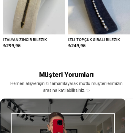
TALYAN ZİNCİR BİLEZİK
İZLİ TOPÇUK SIRALI BİLEZİK
DE
299,95
₺249,95
₺2
Müşteri Yorumları
Hemen alışverişinizi tamamlayarak mutlu müşterilerimizin
arasına katılabilirsiniz. ✨