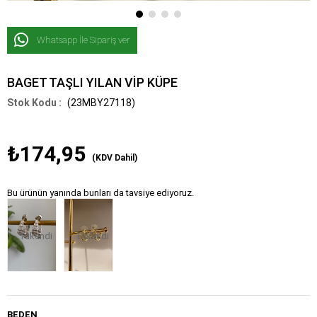
Whatsapp İle Sipariş ver
BAGET TAŞLI YILAN VİP KÜPE
(23MBY27118)
₺174,95
(KDV Dahil)
Bu ürünün yanında bunları da tavsiye ediyoruz.
Tükendi
Tükendi
BEDEN