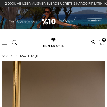
000₺ VE ÜZERİ ALIŞVERİŞLERDE ÜCRETSİZ KARGO FIRSATINI KAÇIRMA
0
BAGET TAŞLI YILAN VİP KÜPE