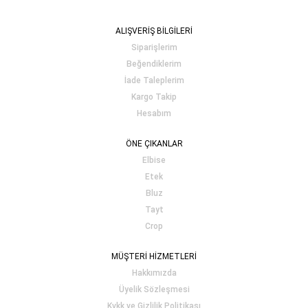
ALIŞVERİŞ BİLGİLERİ
Siparişlerim
Beğendiklerim
İade Taleplerim
Kargo Takip
Hesabım
ÖNE ÇIKANLAR
Elbise
Etek
Bluz
Tayt
Crop
MÜŞTERİ HİZMETLERİ
Hakkımızda
Üyelik Sözleşmesi
Kvkk ve Gizlilik Politikası