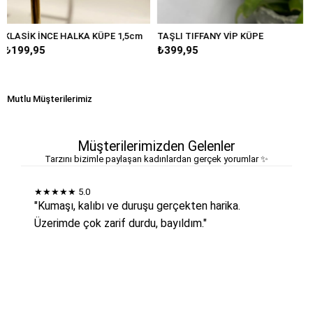
KA KÜPE 1,5cm
TAŞLI TIFFANY VİP KÜPE
BÜYÜK DAMLA MAR
₺399,95
₺249,95
Mutlu Müşterilerimiz
Müşterilerimizden Gelenler
Tarzını bizimle paylaşan kadınlardan gerçek yorumlar ✨
★★★★★
5.0
"Kumaşı, kalıbı ve duruşu gerçekten harika.
Üzerimde çok zarif durdu, bayıldım."