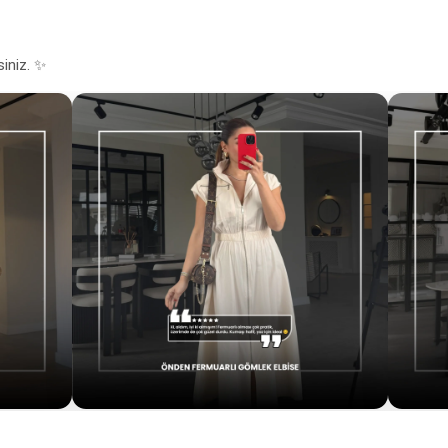
siniz. ✨