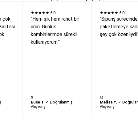
★★★★★
5.0
★★★★★
5.0
n çok
"Hem şık hem rahat bir
"Sipariş sürecind
Kalitesi
ürün. Günlük
paketlemeye kada
ok
kombinlerimde sürekli
şey çok özenliydi.
kullanıyorum."
B
M
ş
Buse T.
✓ Doğrulanmış
Melisa Y.
✓ Doğrula
Alışveriş
Alışveriş