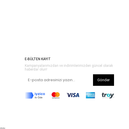
E-BÜLTEN KAYIT
Kampanyalarımızdan ve indirimlerimizden güncel olarak
haberdar olun!
Gönder
ansı