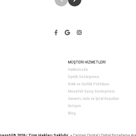
MÜŞTERİ HİZMETLERİ
Hakkımızda
Üyelik Sözleşmesi
Kvkk ve Gizlilik Politikası
Mesafeli Satış Sözleşmesi
Garanti, İade ve İptal Koşulları
İletişim
Blog
masstil® 2026 | Tüm Hakları Saklıdır.
•
Captain Digital | Dijital Pazarlama Aj