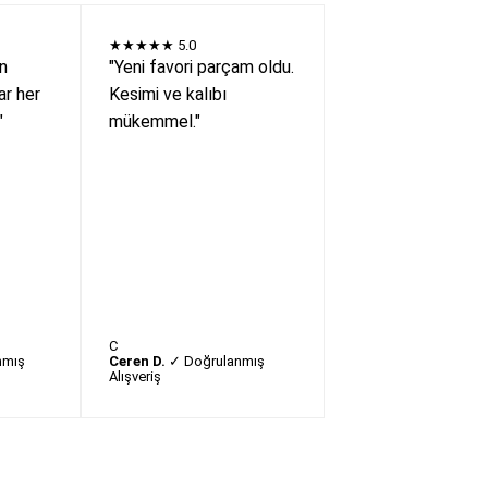
★★★★★
5.0
en
"Yeni favori parçam oldu.
r her
Kesimi ve kalıbı
"
mükemmel."
C
nmış
Ceren D.
✓ Doğrulanmış
Alışveriş