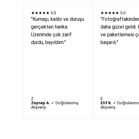
★★★★★
5.0
★★★★★
5.0
"Kumaşı, kalıbı ve duruşu
"Fotoğraftakinde
gerçekten harika.
daha güzel geldi. 
Üzerimde çok zarif
ve paketlemesi ç
durdu, bayıldım."
başarılı."
Z
E
Zeynep A.
✓ Doğrulanmış
Elif K.
✓ Doğrulanmı
Alışveriş
Alışveriş