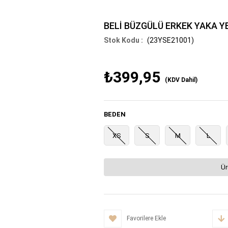
BELİ BÜZGÜLÜ ERKEK YAKA Y
(23YSE21001)
₺399,95
(KDV Dahil)
BEDEN
XS
S
M
L
Ür
Favorilere Ekle