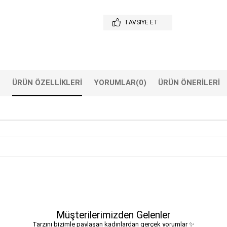
TAVSIYE ET
ÜRÜN ÖZELLIKLERI
YORUMLAR
(0)
ÜRÜN ÖNERILERI
Müşterilerimizden Gelenler
Tarzını bizimle paylaşan kadınlardan gerçek yorumlar ✨