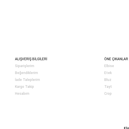
ALIŞVERİŞ BİLGİLERİ
ÖNE ÇIKANLAR
Siparişlerim
Elbise
Beğendiklerim
Etek
İade Taleplerim
Bluz
Kargo Takip
Tayt
Hesabım
Crop
El