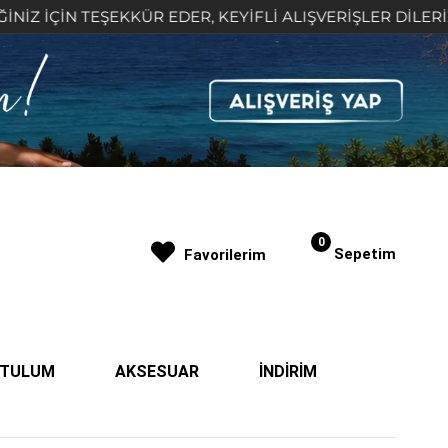
N TEŞEKKÜR EDER, KEYİFLİ ALIŞVERİŞLER DİLERİZ 🤍
0
Sepetim
Favorilerim
| TULUM
AKSESUAR
İNDİRİM