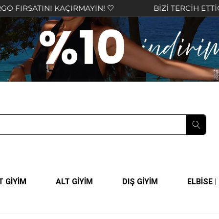
INI KAÇIRMAYIN! 🤍
BİZİ TERCİH ETTİĞİNİZ İÇİ
T GİYİM
ALT GİYİM
DIŞ GİYİM
ELBİSE 