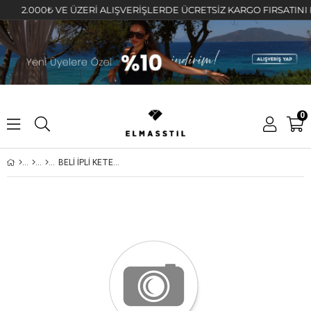
2.000₺ VE ÜZERİ ALIŞVERİŞLERDE ÜCRETSİZ KARGO FIRSATINI KAÇIR
0
BELİ İPLİ KETEN HAVUÇ PANTOLON/COS