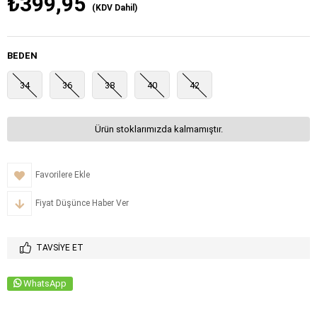
₺399,95
(KDV Dahil)
BEDEN
34
36
38
40
42
Ürün stoklarımızda kalmamıştır.
Favorilere Ekle
Fiyat Düşünce Haber Ver
TAVSIYE ET
WhatsApp