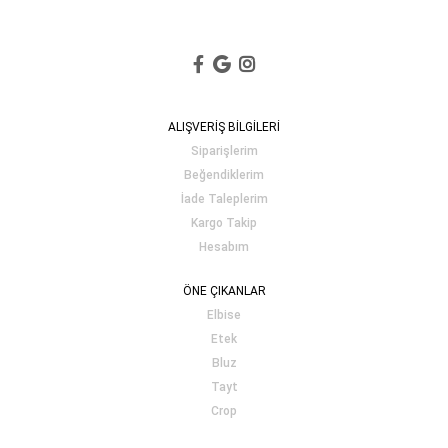
ALIŞVERİŞ BİLGİLERİ
Siparişlerim
Beğendiklerim
İade Taleplerim
Kargo Takip
Hesabım
ÖNE ÇIKANLAR
Elbise
Etek
Bluz
Tayt
Crop