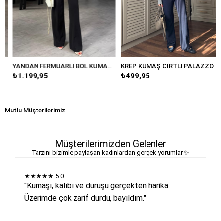
YANDAN FERMUARLI BOL KUMAŞ PANTOLON/20401
KREP KUMAŞ CIRTLI PALAZZO PANTOLON/K038
₺1.199,95
₺499,95
Mutlu Müşterilerimiz
Müşterilerimizden Gelenler
Tarzını bizimle paylaşan kadınlardan gerçek yorumlar ✨
★★★★★
5.0
"Kumaşı, kalıbı ve duruşu gerçekten harika.
Üzerimde çok zarif durdu, bayıldım."