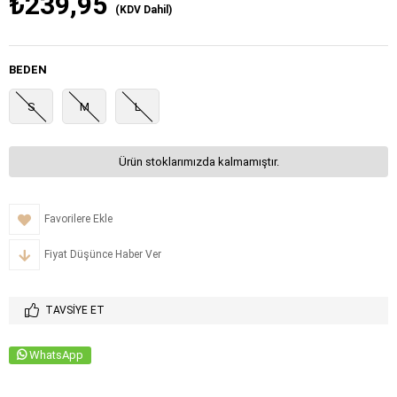
₺239,95
(KDV Dahil)
BEDEN
S
M
L
Ürün stoklarımızda kalmamıştır.
Favorilere Ekle
Fiyat Düşünce Haber Ver
TAVSIYE ET
WhatsApp