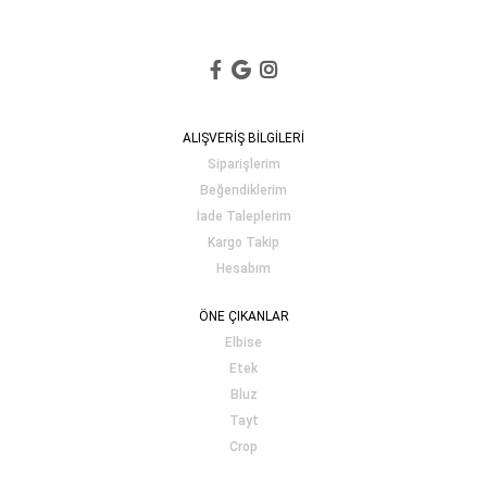
ALIŞVERİŞ BİLGİLERİ
Siparişlerim
Beğendiklerim
İade Taleplerim
Kargo Takip
Hesabım
ÖNE ÇIKANLAR
Elbise
Etek
Bluz
Tayt
Crop