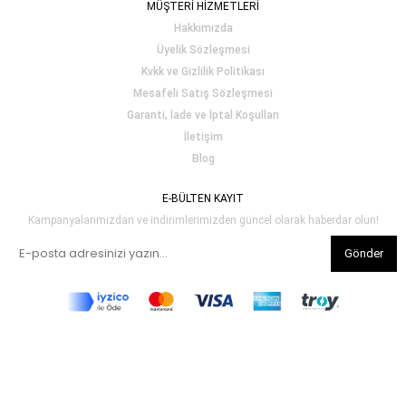
MÜŞTERİ HİZMETLERİ
Hakkımızda
Üyelik Sözleşmesi
Kvkk ve Gizlilik Politikası
Mesafeli Satış Sözleşmesi
Garanti, İade ve İptal Koşulları
İletişim
Blog
E-BÜLTEN KAYIT
Kampanyalarımızdan ve indirimlerimizden güncel olarak haberdar olun!
Gönder