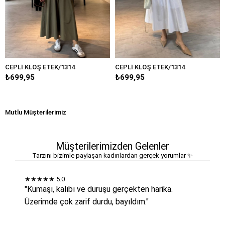
LOŞ ETEK/1314
CEPLİ KLOŞ ETEK/1314
CEPLİ KLO
5
₺699,95
₺699,95
Mutlu Müşterilerimiz
Müşterilerimizden Gelenler
Tarzını bizimle paylaşan kadınlardan gerçek yorumlar ✨
★★★★★
5.0
"Kumaşı, kalıbı ve duruşu gerçekten harika.
Üzerimde çok zarif durdu, bayıldım."