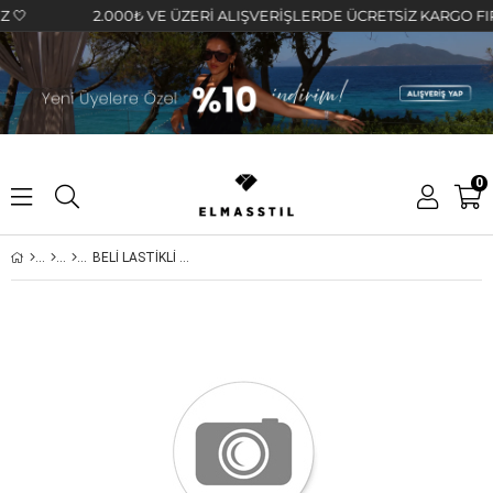
2.000₺ VE ÜZERİ ALIŞVERİŞLERDE ÜCRETSİZ KARGO FIRSATI
0
BELİ LASTİKLİ TÜL ETEK