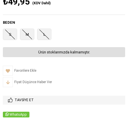
₺49,95
(KDV Dahil)
BEDEN
S
M
L
Ürün stoklarımızda kalmamıştır.
Favorilere Ekle
Fiyat Düşünce Haber Ver
TAVSIYE ET
WhatsApp