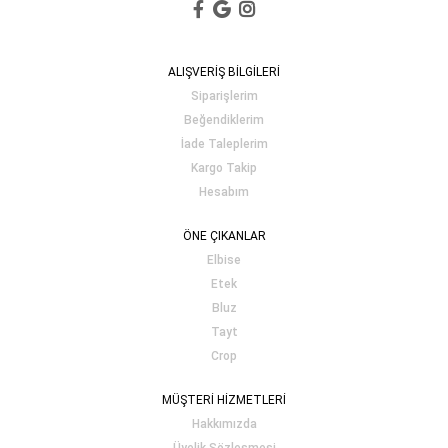
ALIŞVERİŞ BİLGİLERİ
Siparişlerim
Beğendiklerim
İade Taleplerim
Kargo Takip
Hesabım
ÖNE ÇIKANLAR
Elbise
Etek
Bluz
Tayt
Crop
MÜŞTERİ HİZMETLERİ
Hakkımızda