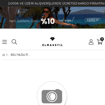
2.000₺ VE ÜZERİ ALIŞVERİŞLERDE ÜCRETSİZ KARGO FIRSATINI KAÇ
0
BELİ YAZILI FİTİLLİ CROP