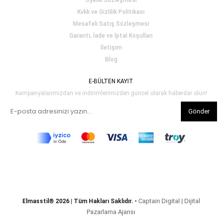
Üyelik Sözleşmesi
Kvkk ve Gizlilik Politikası
Mesafeli Satış Sözleşmesi
Garanti, İade ve İptal Koşulları
İletişim
Blog
E-BÜLTEN KAYIT
Kampanyalarımızdan ve indirimlerimizden güncel olarak haberdar olun!
Gönder
Captain Digital | Dijital
Elmasstil® 2026 | Tüm Hakları Saklıdır.
•
Pazarlama Ajansı