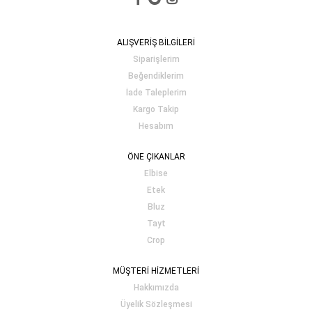
ALIŞVERİŞ BİLGİLERİ
Siparişlerim
Beğendiklerim
İade Taleplerim
Kargo Takip
Hesabım
ÖNE ÇIKANLAR
Elbise
Etek
Bluz
Tayt
Crop
MÜŞTERİ HİZMETLERİ
Hakkımızda
Üyelik Sözleşmesi