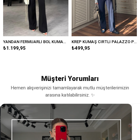
YANDAN FERMUARLI BOL KUMAŞ PANTOLON/20401
KREP KUMAŞ CIRTLI PALAZZO PANTOLON/K038
,95
₺499,95
₺599,95
Müşteri Yorumları
Hemen alışverişinizi tamamlayarak mutlu müşterilerimizin
arasına katılabilirsiniz. ✨