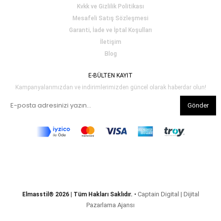
Kvkk ve Gizlilik Politikası
Mesafeli Satış Sözleşmesi
Garanti, İade ve İptal Koşulları
İletişim
Blog
E-BÜLTEN KAYIT
Kampanyalarımızdan ve indirimlerimizden güncel olarak haberdar olun!
Gönder
Captain Digital | Dijital
Elmasstil® 2026 | Tüm Hakları Saklıdır.
•
Pazarlama Ajansı