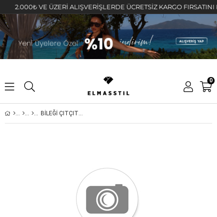
2.000₺ VE ÜZERİ ALIŞVERİŞLERDE ÜCRETSİZ KARGO FIRSATINI KAÇI
0
BİLEĞİ ÇITÇITLI TAFTA PANTOLON