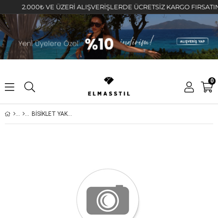
2.000₺ VE ÜZERİ ALIŞVERİŞLERDE ÜCRETSİZ KARGO FIRSATINI KA
0
BİSİKLET YAKA BASIC T-SHIRT