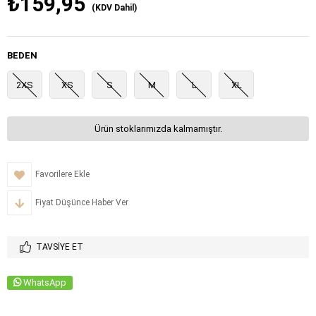
₺159,95
(KDV Dahil)
BEDEN
2XS
XS
S
M
L
XL
Ürün stoklarımızda kalmamıştır.
Favorilere Ekle
Fiyat Düşünce Haber Ver
TAVSIYE ET
WhatsApp