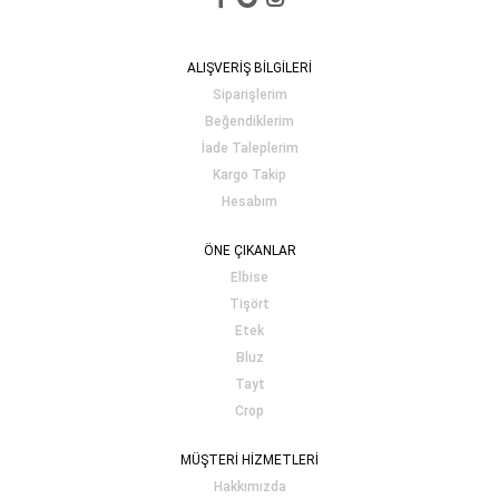
ALIŞVERİŞ BİLGİLERİ
Siparişlerim
Beğendiklerim
İade Taleplerim
Kargo Takip
Hesabım
ÖNE ÇIKANLAR
Elbise
Tişört
Etek
Bluz
Tayt
Crop
MÜŞTERİ HİZMETLERİ
Hakkımızda