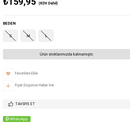
₺159,95
(KDV Dahil)
BEDEN
S
M
L
Ürün stoklarımızda kalmamıştır.
Favorilere Ekle
Fiyat Düşünce Haber Ver
TAVSIYE ET
WhatsApp