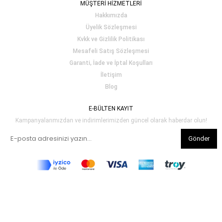
MÜŞTERİ HİZMETLERİ
Hakkımızda
Üyelik Sözleşmesi
Kvkk ve Gizlilik Politikası
Mesafeli Satış Sözleşmesi
Garanti, İade ve İptal Koşulları
İletişim
Blog
E-BÜLTEN KAYIT
Kampanyalarımızdan ve indirimlerimizden güncel olarak haberdar olun!
Gönder