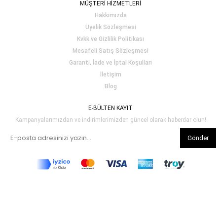
MÜŞTERİ HİZMETLERİ
Hakkımızda
Üyelik Sözleşmesi
Kvkk ve Gizlilik Politikası
Mesafeli Satış Sözleşmesi
Garanti, İade ve İptal Koşulları
İletişim
Blog
E-BÜLTEN KAYIT
Kampanyalarımızdan ve indirimlerimizden güncel olarak haberdar olun!
Gönder