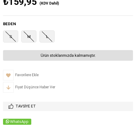
₺159,95
(KDV Dahil)
BEDEN
S
M
L
Ürün stoklarımızda kalmamıştır.
Favorilere Ekle
Fiyat Düşünce Haber Ver
TAVSIYE ET
WhatsApp