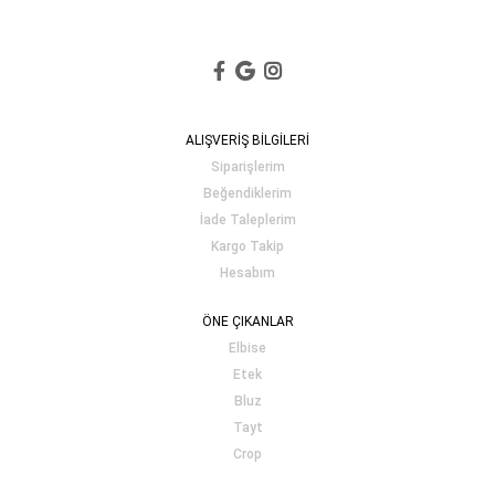
ALIŞVERİŞ BİLGİLERİ
Siparişlerim
Beğendiklerim
İade Taleplerim
Kargo Takip
Hesabım
ÖNE ÇIKANLAR
Elbise
Etek
Bluz
Tayt
Crop