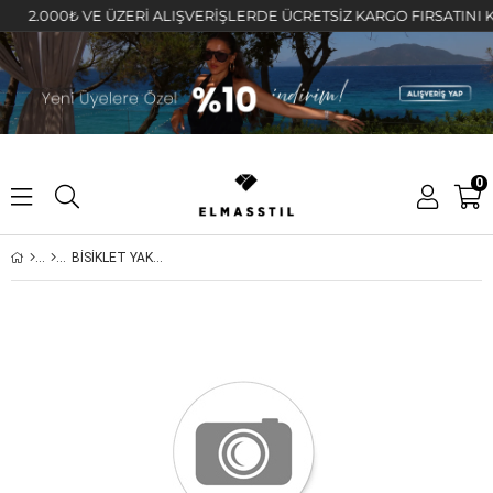
.000₺ VE ÜZERİ ALIŞVERİŞLERDE ÜCRETSİZ KARGO FIRSATINI KAÇIR
0
BİSİKLET YAKA BASIC T-SHIRT/7327