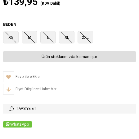
₺139,95
(KDV Dahil)
BEDEN
XS
M
L
XL
2XL
Ürün stoklarımızda kalmamıştır.
Favorilere Ekle
Fiyat Düşünce Haber Ver
TAVSIYE ET
WhatsApp