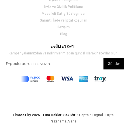
Üyelik Sözleşmesi
Kvkk ve Gizlilik Politikası
Mesafeli Satış Sözleşmesi
Garanti, İade ve İptal Koşulları
İletişim
Blog
E-BÜLTEN KAYIT
Kampanyalarımızdan ve indirimlerimizden güncel olarak haberdar olun!
Gönder
Captain Digital | Dijital
Elmasstil® 2026 | Tüm Hakları Saklıdır.
•
Pazarlama Ajansı