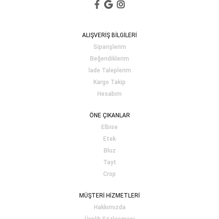
ALIŞVERİŞ BİLGİLERİ
Siparişlerim
Beğendiklerim
İade Taleplerim
Kargo Takip
Hesabım
ÖNE ÇIKANLAR
Elbise
Etek
Bluz
Tayt
Crop
MÜŞTERİ HİZMETLERİ
Hakkımızda