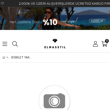
2.000₺ VE ÜZERİ ALIŞVERİŞLERDE ÜCRETSİZ KARGO FIRSATI
0
BİSİKLET YAKA UZUN KOL BODY