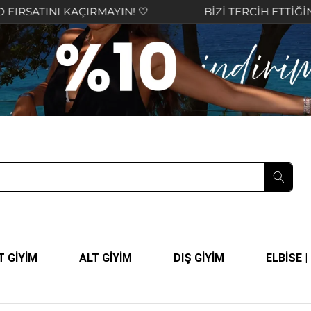
ÇIRMAYIN! 🤍
BİZİ TERCİH ETTİĞİNİZ İÇİN TEŞEK
T GİYİM
ALT GİYİM
DIŞ GİYİM
ELBİSE 