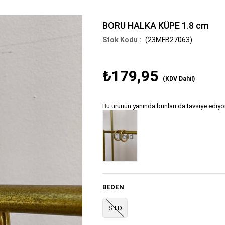
BORU HALKA KÜPE 1.8 cm
(23MFB27063)
₺179,95
(KDV Dahil)
Bu ürünün yanında bunları da tavsiye ediyo
Tükendi
BEDEN
STD