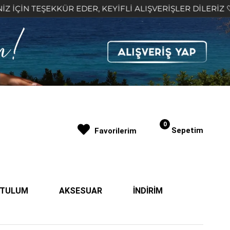
KÜR EDER, KEYİFLİ ALIŞVERİŞLER DİLERİZ 🤍
2.0
0
Sepetim
Favorilerim
| TULUM
AKSESUAR
İNDİRİM