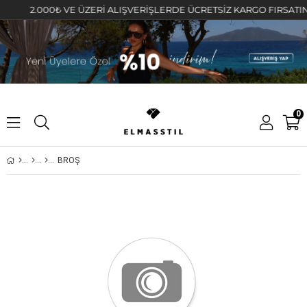
2.000₺ VE ÜZERİ ALIŞVERİŞLERDE ÜCRETSİZ KARGO FIRSATINI K
0
BROŞ