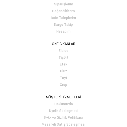
Siparişlerim
Beğendiklerim
İade Taleplerim
Kargo Takip
Hesabım
ÖNE ÇIKANLAR
Elbise
Tişört
Etek
Bluz
Tayt
Crop
MÜŞTERİ HİZMETLERİ
Hakkımızda
Üyelik Sözleşmesi
Kvkk ve Gizlilik Politikası
Mesafeli Satış Sözleşmesi