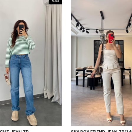
%40
İndirim
%40İndirim
IGHT JEAN ZR
SKY BOY FRIEND JEAN ZR/14