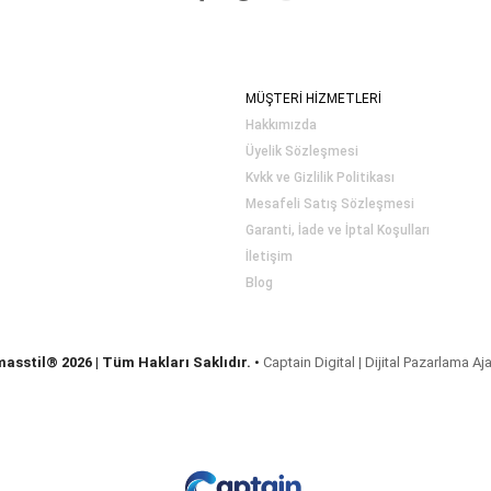
MÜŞTERİ HİZMETLERİ
Hakkımızda
Üyelik Sözleşmesi
Kvkk ve Gizlilik Politikası
Mesafeli Satış Sözleşmesi
Garanti, İade ve İptal Koşulları
İletişim
Blog
masstil® 2026 | Tüm Hakları Saklıdır.
•
Captain Digital | Dijital Pazarlama Aj