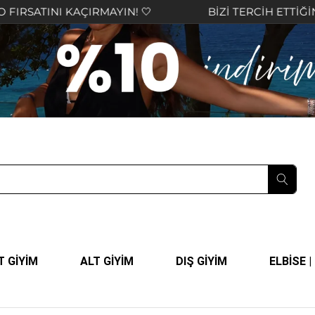
KAÇIRMAYIN! 🤍
BİZİ TERCİH ETTİĞİNİZ İÇİN TE
T GİYİM
ALT GİYİM
DIŞ GİYİM
ELBİSE 