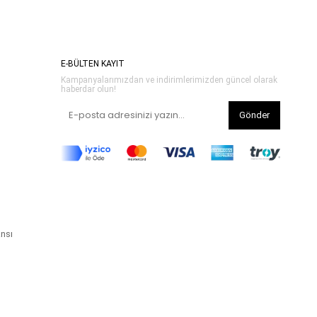
E-BÜLTEN KAYIT
Kampanyalarımızdan ve indirimlerimizden güncel olarak
haberdar olun!
Gönder
ansı