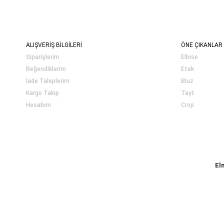
ALIŞVERİŞ BİLGİLERİ
ÖNE ÇIKANLAR
Siparişlerim
Elbise
Beğendiklerim
Etek
İade Taleplerim
Bluz
Kargo Takip
Tayt
Hesabım
Crop
El