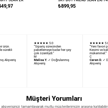
449,97
₺899,95
★★★★★
5.0
★★★★★
5.
r ürün.
"Sipariş sürecinden
"Yeni favori 
e sürekli
paketlemeye kadar her şey
Kesimi ve kal
çok özenliydi."
mükemmel."
M
C
ş Alışveriş
Melisa Y.
✓ Doğrulanmış
Ceren D.
✓ D
Alışveriş
Alışveriş
Müşteri Yorumları
lışverişinizi tamamlayarak mutlu müşterilerimizin arasına katılabilir