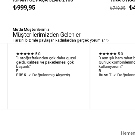
₺999,95
₺
₺749,95
Mutlu Müşterilerimiz
Müşterilerimizden Gelenler
Tarzını bizimle paylaşan kadınlardan gerçek yorumlar ✨
★★★★★
5.0
★★★★★
5.0
"Fotoğraftakinden çok daha güzel
"Hem şık hem rahat bi
geldi. Kalitesi ve paketlemesi çok
Günlük kombinlerimd
başarılı."
kullanıyorum."
E
B
Elif K.
✓ Doğrulanmış Alışveriş
Buse T.
✓ Doğrulanmı
Hemen a