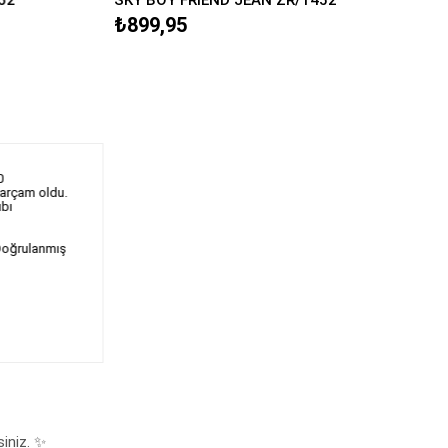
₺899,95
0
parçam oldu.
ıbı
oğrulanmış
siniz. ✨