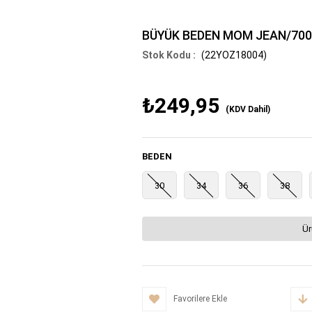
BÜYÜK BEDEN MOM JEAN/700
(22YOZ18004)
₺249,95
(KDV Dahil)
BEDEN
30
34
36
38
Ür
Favorilere Ekle