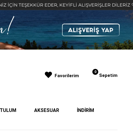
ŞEKKÜR EDER, KEYİFLİ ALIŞVERİŞLER DİLERİZ 🤍
0
Sepetim
Favorilerim
| TULUM
AKSESUAR
İNDİRİM