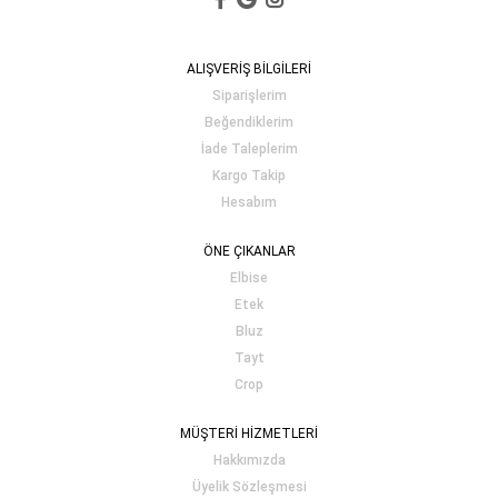
ALIŞVERİŞ BİLGİLERİ
Siparişlerim
Beğendiklerim
İade Taleplerim
Kargo Takip
Hesabım
ÖNE ÇIKANLAR
Elbise
Etek
Bluz
Tayt
Crop
MÜŞTERİ HİZMETLERİ
Hakkımızda
Üyelik Sözleşmesi