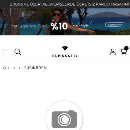
2.000₺ VE ÜZERİ ALIŞVERİŞLERDE ÜCRETSİZ KARGO FIRSATINI KAÇ
0
BÜYÜK BOY MANDAL TOKA