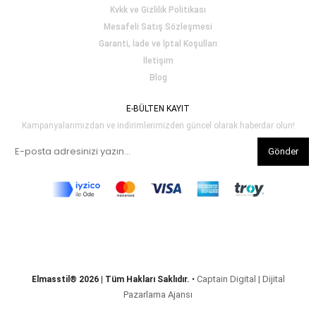
Kvkk ve Gizlilik Politikası
Mesafeli Satış Sözleşmesi
Garanti, İade ve İptal Koşulları
İletişim
Blog
E-BÜLTEN KAYIT
Kampanyalarımızdan ve indirimlerimizden güncel olarak haberdar olun!
Gönder
Captain Digital | Dijital
Elmasstil® 2026 | Tüm Hakları Saklıdır.
•
Pazarlama Ajansı