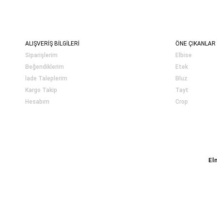
ALIŞVERİŞ BİLGİLERİ
ÖNE ÇIKANLAR
Siparişlerim
Elbise
Beğendiklerim
Etek
İade Taleplerim
Bluz
Kargo Takip
Tayt
Hesabım
Crop
El