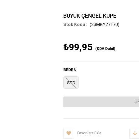
BÜYÜK ÇENGEL KÜPE
(23MBY27170)
₺99,95
(KDV Dahil)
BEDEN
STD
Ür
Favorilere Ekle