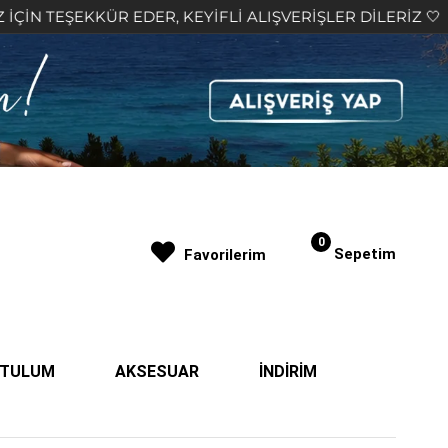
KÜR EDER, KEYİFLİ ALIŞVERİŞLER DİLERİZ 🤍
2.
0
Sepetim
Favorilerim
| TULUM
AKSESUAR
İNDİRİM