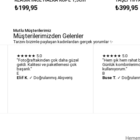
₺199,95
₺399,95
Mutlu Müşterilerimiz
Müşterilerimizden Gelenler
Tarzını bizimle paylaşan kadınlardan gerçek yorumlar ✨
★★★★★
5.0
★★★★★
5.0
"Fotoğraftakinden çok daha güzel
"Hem şık hem rahat bi
geldi. Kalitesi ve paketlemesi çok
Günlük kombinlerimd
başarılı."
kullanıyorum."
E
B
Elif K.
✓ Doğrulanmış Alışveriş
Buse T.
✓ Doğrulanmı
Hemen a