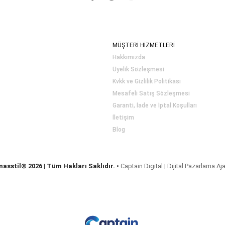
MÜŞTERİ HİZMETLERİ
Hakkımızda
Üyelik Sözleşmesi
Kvkk ve Gizlilik Politikası
Mesafeli Satış Sözleşmesi
Garanti, İade ve İptal Koşulları
İletişim
Blog
masstil® 2026 | Tüm Hakları Saklıdır.
•
Captain Digital | Dijital Pazarlama Aj