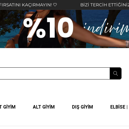
ÇIRMAYIN! 🤍
BİZİ TERCİH ETTİĞİNİZ İÇİN TEŞEK
T GİYİM
ALT GİYİM
DIŞ GİYİM
ELBİSE 