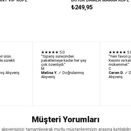
₺249,95
★★★★★
5.0
★★★★★
5.
r ürün.
"Sipariş sürecinden
"Yeni favori 
e sürekli
paketlemeye kadar her şey
Kesimi ve kal
çok özenliydi."
mükemmel."
M
C
ş Alışveriş
Melisa Y.
✓ Doğrulanmış
Ceren D.
✓ D
Alışveriş
Alışveriş
Müşteri Yorumları
lışverişinizi tamamlayarak mutlu müşterilerimizin arasına katılabilir