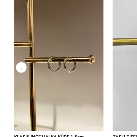
KLASİK İNCE HALKA KÜPE 1,5cm
TAŞLI TIFF