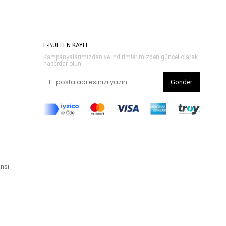
E-BÜLTEN KAYIT
Kampanyalarımızdan ve indirimlerimizden güncel olarak
haberdar olun!
Gönder
ansı