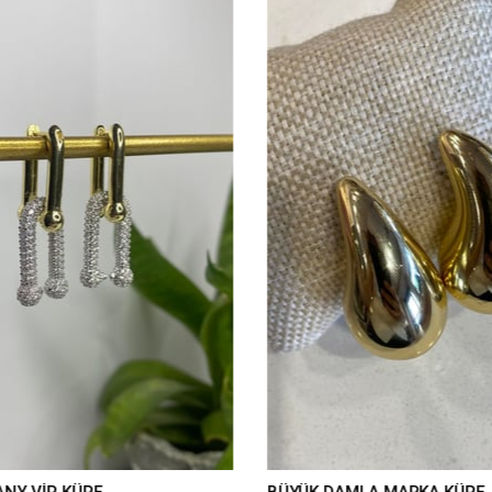
ANY VİP KÜPE
BÜYÜK DAMLA MARKA KÜPE