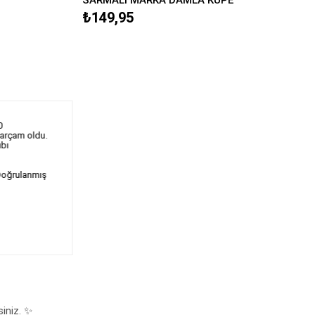
₺149,95
0
parçam oldu.
ıbı
oğrulanmış
siniz. ✨