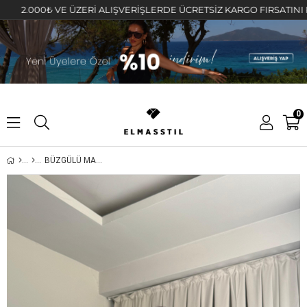
2.000₺ VE ÜZERİ ALIŞVERİŞLERDE ÜCRETSİZ KARGO FIRSATINI KAÇIR
0
BÜZGÜLÜ MADONNA YAKA BLUZ