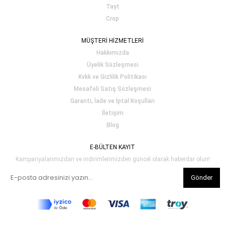
Tayt
Crop
MÜŞTERİ HİZMETLERİ
Hakkımızda
Üyelik Sözleşmesi
Kvkk ve Gizlilik Politikası
Mesafeli Satış Sözleşmesi
Garanti, İade ve İptal Koşulları
İletişim
Blog
E-BÜLTEN KAYIT
Kampanyalarımızdan ve indirimlerimizden güncel olarak haberdar olun!
Gönder