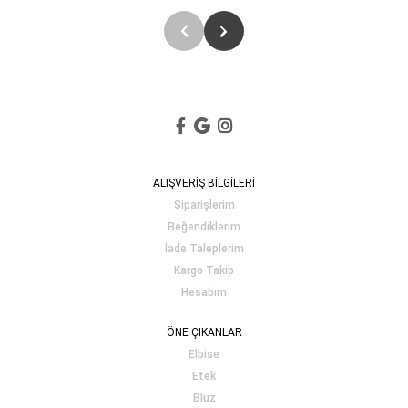
ALIŞVERİŞ BİLGİLERİ
Siparişlerim
Beğendiklerim
İade Taleplerim
Kargo Takip
Hesabım
ÖNE ÇIKANLAR
Elbise
Etek
Bluz