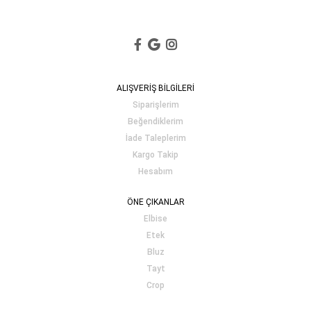
ALIŞVERİŞ BİLGİLERİ
Siparişlerim
Beğendiklerim
İade Taleplerim
Kargo Takip
Hesabım
ÖNE ÇIKANLAR
Elbise
Etek
Bluz
Tayt
Crop