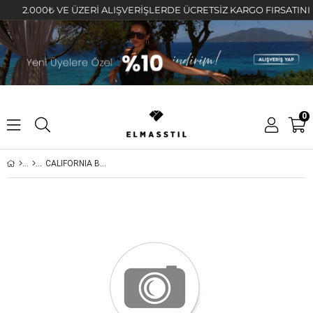
2.000₺ VE ÜZERİ ALIŞVERİŞLERDE ÜCRETSİZ KARGO FIRSATINI KAÇI
0
CALIFORNIA BASKILI T-SHIRT