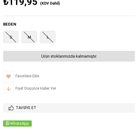
₺119,95
(KDV Dahil)
BEDEN
S
M
L
Ürün stoklarımızda kalmamıştır.
Favorilere Ekle
Fiyat Düşünce Haber Ver
TAVSIYE ET
WhatsApp