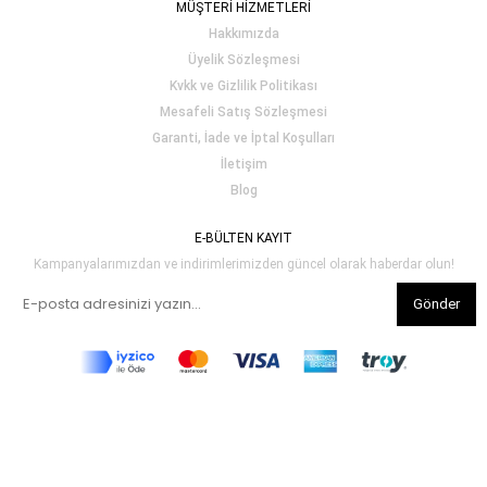
MÜŞTERİ HİZMETLERİ
Hakkımızda
Üyelik Sözleşmesi
Kvkk ve Gizlilik Politikası
Mesafeli Satış Sözleşmesi
Garanti, İade ve İptal Koşulları
İletişim
Blog
E-BÜLTEN KAYIT
Kampanyalarımızdan ve indirimlerimizden güncel olarak haberdar olun!
Gönder