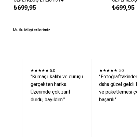
₺699,95
₺699,95
Mutlu Müşterilerimiz
★★★★★
5.0
★★★★★
5.0
"Kumaşı, kalıbı ve duruşu
"Fotoğraftakinde
gerçekten harika.
daha güzel geldi. 
Üzerimde çok zarif
ve paketlemesi ç
durdu, bayıldım."
başarılı."