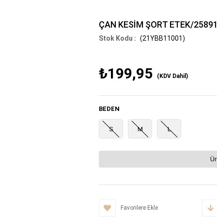
ÇAN KESİM ŞORT ETEK/2589
(21YBB11001)
₺199,95
(KDV Dahil)
BEDEN
S
M
L
Ür
Favorilere Ekle