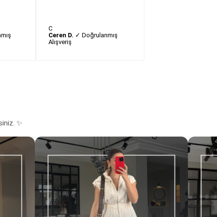
C
nmış
Ceren D.
✓ Doğrulanmış
Alışveriş
siniz. ✨