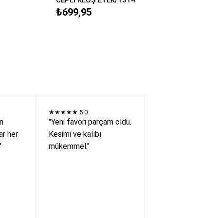
₺699,95
★★★★★
5.0
en
"Yeni favori parçam oldu.
r her
Kesimi ve kalıbı
"
mükemmel."