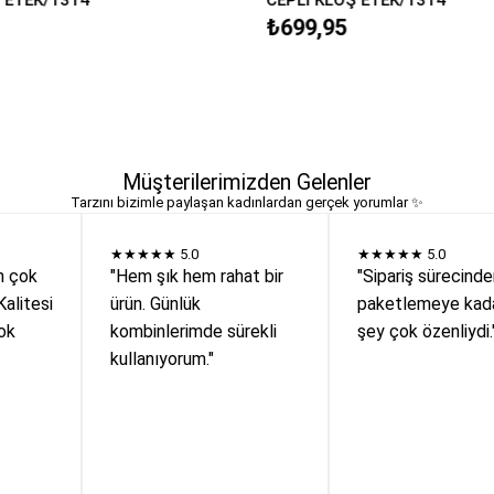
₺699,95
Müşterilerimizden Gelenler
Tarzını bizimle paylaşan kadınlardan gerçek yorumlar ✨
★★★★★
5.0
★★★★★
5.0
n çok
"Hem şık hem rahat bir
"Sipariş sürecind
Kalitesi
ürün. Günlük
paketlemeye kada
ok
kombinlerimde sürekli
şey çok özenliydi.
kullanıyorum."