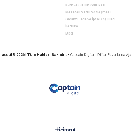
Kvkk ve Gizlilik Politikası
Mesafeli Satış Sözleşmesi
Garanti, İade ve İptal Koşulları
İletişim
Blog
masstil® 2026 | Tüm Hakları Saklıdır.
•
Captain Digital | Dijital Pazarlama Aj