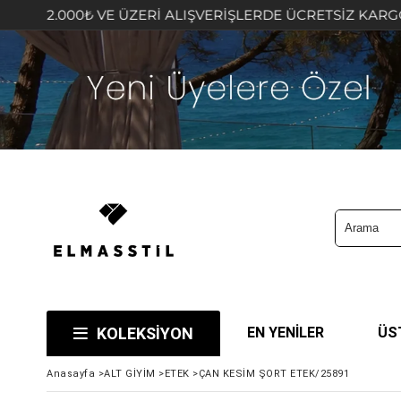
VE ÜZERİ ALIŞVERİŞLERDE ÜCRETSİZ KARGO FIRSATINI KA
KOLEKSİYON
EN YENİLER
ÜS
Anasayfa
>
ALT GİYİM
>
ETEK
>
ÇAN KESİM ŞORT ETEK/25891