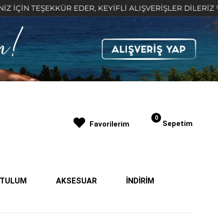
KKÜR EDER, KEYİFLİ ALIŞVERİŞLER DİLERİZ 🤍
2.
0
Sepetim
Favorilerim
| TULUM
AKSESUAR
İNDİRİM