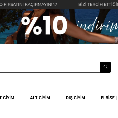
ÇIRMAYIN! 🤍
BİZİ TERCİH ETTİĞİNİZ İÇİN TEŞE
T GİYİM
ALT GİYİM
DIŞ GİYİM
ELBİSE 