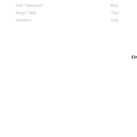
İade Taleplerim
Bluz
Kargo Takip
Tayt
Hesabım
Crop
El