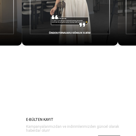
E-BÜLTEN KAYIT
Kampanyalarımızdan ve indirimlerimizden güncel olarak
haberdar olun!