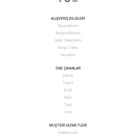
ALIŞVERİŞ BİLGİLERİ
Siparişlerim
Beğendiklerim
İade Taleplerim
Kargo Takip
Hesabım
ÖNE ÇIKANLAR
Elbise
Tişört
Etek
Bluz
Tayt
Crop
MÜŞTERİ HİZMETLERİ
Hakkımızda