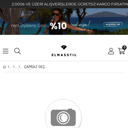
2.000₺ VE ÜZERİ ALIŞVERİŞLERDE ÜCRETSİZ KARGO FIRSATINI KA
0
ÇAPRAZ GEÇMELİ KIKIRDAK KÜPE