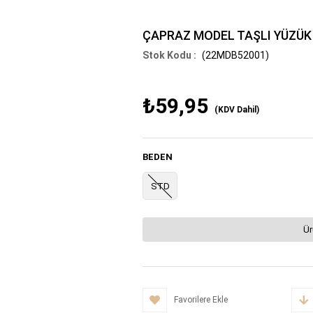
ÇAPRAZ MODEL TAŞLI YÜZÜK
(22MDB52001)
₺59,95
(KDV Dahil)
BEDEN
STD
Ür
Favorilere Ekle