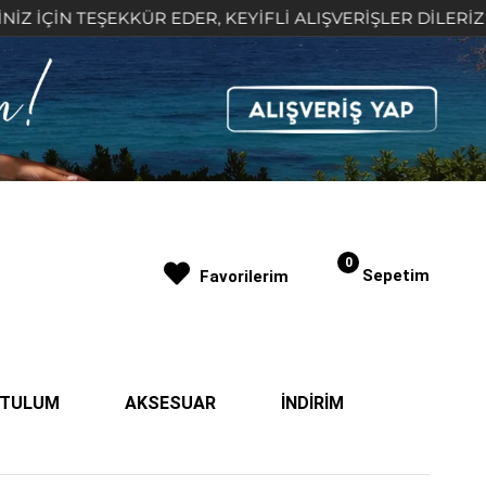
İN TEŞEKKÜR EDER, KEYİFLİ ALIŞVERİŞLER DİLERİZ 🤍
0
Sepetim
Favorilerim
| TULUM
AKSESUAR
İNDİRİM