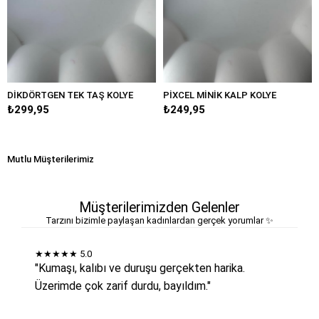
TGEN TEK TAŞ KOLYE
PİXCEL MİNİK KALP KOLYE
MİNİMAL 
95
₺249,95
₺349,95
Mutlu Müşterilerimiz
Müşterilerimizden Gelenler
Tarzını bizimle paylaşan kadınlardan gerçek yorumlar ✨
★★★★★
5.0
"Kumaşı, kalıbı ve duruşu gerçekten harika.
Üzerimde çok zarif durdu, bayıldım."