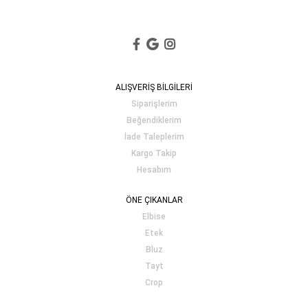
ALIŞVERİŞ BİLGİLERİ
Siparişlerim
Beğendiklerim
İade Taleplerim
Kargo Takip
Hesabım
ÖNE ÇIKANLAR
Elbise
Etek
Bluz
Tayt
Crop