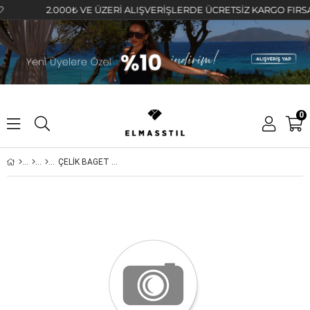
2.000₺ VE ÜZERİ ALIŞVERİŞLERDE ÜCRETSİZ KARGO FIRSATINI
0
ÇELİK BAGET SİLİNDİR UÇLU KOLYE