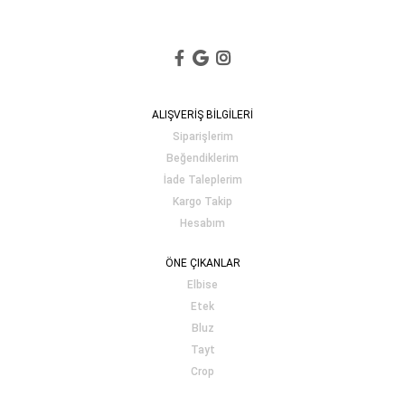
ALIŞVERİŞ BİLGİLERİ
Siparişlerim
Beğendiklerim
İade Taleplerim
Kargo Takip
Hesabım
ÖNE ÇIKANLAR
Elbise
Etek
Bluz
Tayt
Crop