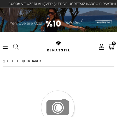
2.000₺ VE ÜZERİ ALIŞVERİŞLERDE ÜCRETSİZ KARGO FIRSATINI KAÇI
0
ÇELİK HARF KOLYE D