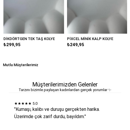
İKDÖRTGEN TEK TAŞ KOLYE
PİXCEL MİNİK KALP KOLYE
Mİ
₺299,95
₺249,95
₺3
Mutlu Müşterilerimiz
Müşterilerimizden Gelenler
Tarzını bizimle paylaşan kadınlardan gerçek yorumlar ✨
★★★★★
5.0
"Kumaşı, kalıbı ve duruşu gerçekten harika.
Üzerimde çok zarif durdu, bayıldım."