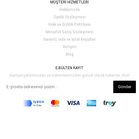
MÜŞTERİ HİZMETLERİ
Hakkımızda
Üyelik Sözleşmesi
Kvkk ve Gizlilik Politikası
Mesafeli Satış Sözleşmesi
Garanti, İade ve İptal Koşulları
İletişim
Blog
E-BÜLTEN KAYIT
Kampanyalarımızdan ve indirimlerimizden güncel olarak haberdar olun!
Gönder