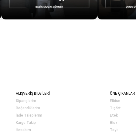
ALIŞVERİŞ BİLGİLERİ
ÖNE ÇIKANLAR
Siparişlerim
Elbise
Beğendiklerim
Tişört
İade Taleplerim
Etek
Kargo Takip
Bluz
Hesabım
Tayt