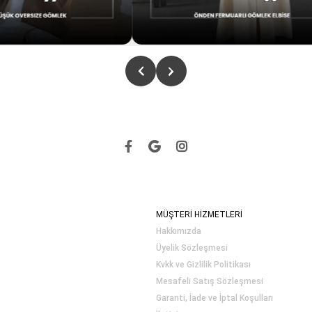
MÜŞTERİ HİZMETLERİ
Hakkımızda
Üyelik Sözleşmesi
Kvkk ve Gizlilik Politikası
Mesafeli Satış Sözleşmesi
Garanti, İade ve İptal Koşulları