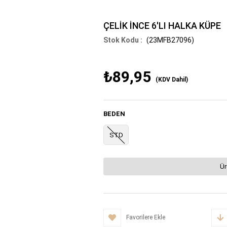
ÇELİK İNCE 6'LI HALKA KÜPE
(23MFB27096)
₺89,95
(KDV Dahil)
BEDEN
STD
Ür
Favorilere Ekle