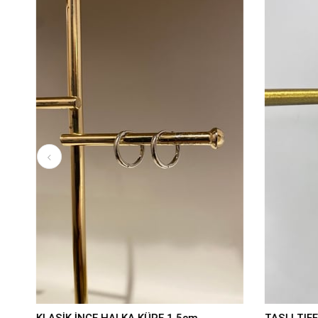
KLASİK İNCE HALKA KÜPE 1,5cm
TAŞLI TIFF