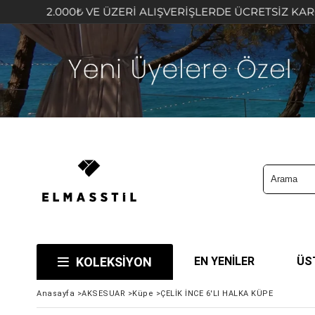
000₺ VE ÜZERİ ALIŞVERİŞLERDE ÜCRETSİZ KARGO FIRSATI
KOLEKSİYON
EN YENİLER
ÜS
Anasayfa
>
AKSESUAR
>
Küpe
>
ÇELİK İNCE 6'LI HALKA KÜPE