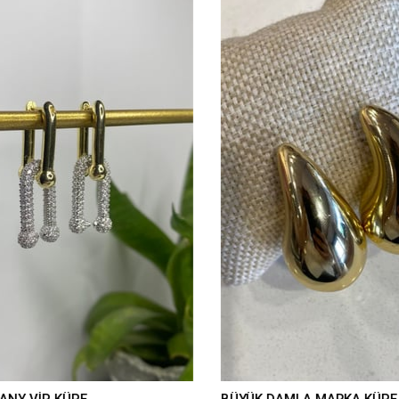
ANY VİP KÜPE
BÜYÜK DAMLA MARKA KÜPE