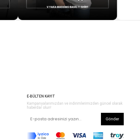
E-BÜLTEN KAYIT
Kampanyalarımızdan ve indirimlerimizden güncel olarak
haberdar olun!
Gönder