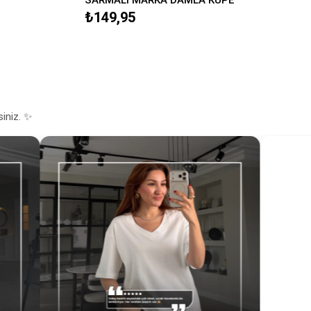
₺149,95
siniz. ✨