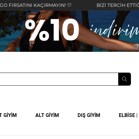
NI KAÇIRMAYIN! 🤍
BİZİ TERCİH ETTİĞİNİZ İÇİN
T GİYİM
ALT GİYİM
DIŞ GİYİM
ELBİSE 