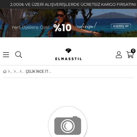
2.000₺ VE ÜZERİ ALIŞVERİŞLERDE ÜCRETSİZ KARGO FIRSATINI KAÇI
0
ÇELİK İNCE İTALYAN KOLYE 67cm