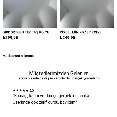
GEN TEK TAŞ KOLYE
PİXCEL MİNİK KALP KOLYE
MİNİMAL M
5
₺249,95
₺349,95
Mutlu Müşterilerimiz
Müşterilerimizden Gelenler
Tarzını bizimle paylaşan kadınlardan gerçek yorumlar ✨
★★★★★
5.0
"Kumaşı, kalıbı ve duruşu gerçekten harika.
Üzerimde çok zarif durdu, bayıldım."