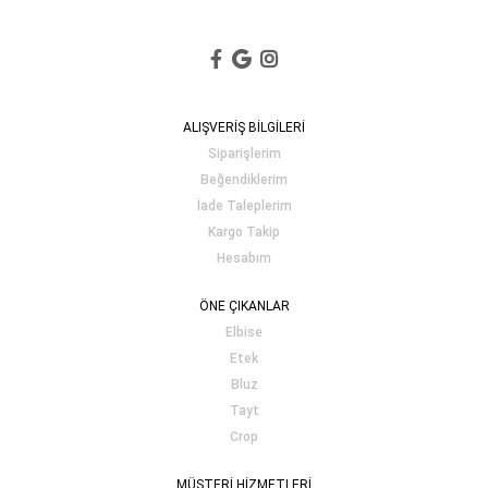
ALIŞVERİŞ BİLGİLERİ
Siparişlerim
Beğendiklerim
İade Taleplerim
Kargo Takip
Hesabım
ÖNE ÇIKANLAR
Elbise
Etek
Bluz
Tayt
Crop
MÜŞTERİ HİZMETLERİ