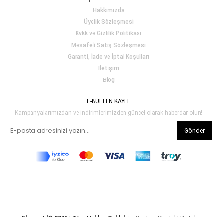
Hakkımızda
Üyelik Sözleşmesi
Kvkk ve Gizlilik Politikası
Mesafeli Satış Sözleşmesi
Garanti, İade ve İptal Koşulları
İletişim
Blog
E-BÜLTEN KAYIT
Kampanyalarımızdan ve indirimlerimizden güncel olarak haberdar olun!
Gönder