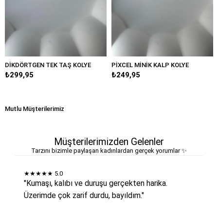
GEN TEK TAŞ KOLYE
PİXCEL MİNİK KALP KOLYE
MİNİMAL M
5
₺249,95
₺349,95
Mutlu Müşterilerimiz
Müşterilerimizden Gelenler
Tarzını bizimle paylaşan kadınlardan gerçek yorumlar ✨
★★★★★
5.0
"Kumaşı, kalıbı ve duruşu gerçekten harika.
Üzerimde çok zarif durdu, bayıldım."