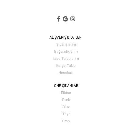
ALIŞVERİŞ BİLGİLERİ
Siparişlerim
Beğendiklerim
İade Taleplerim
Kargo Takip
Hesabım
ÖNE ÇIKANLAR
Elbise
Etek
Bluz
Tayt
Crop