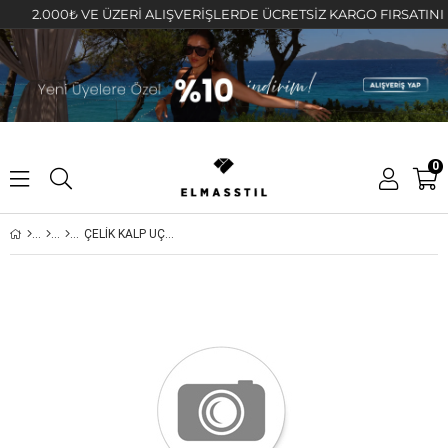
2.000₺ VE ÜZERİ ALIŞVERİŞLERDE ÜCRETSİZ KARGO FIRSATINI KAÇI
0
ÇELİK KALP UÇLU ZİNCİR KOLYE 65cm