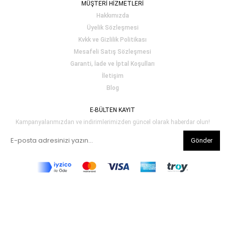
MÜŞTERİ HİZMETLERİ
Hakkımızda
Üyelik Sözleşmesi
Kvkk ve Gizlilik Politikası
Mesafeli Satış Sözleşmesi
Garanti, İade ve İptal Koşulları
İletişim
Blog
E-BÜLTEN KAYIT
Kampanyalarımızdan ve indirimlerimizden güncel olarak haberdar olun!
Gönder