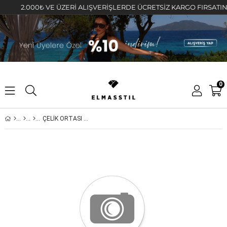
2.000₺ VE ÜZERİ ALIŞVERİŞLERDE ÜCRETSİZ KARGO FIRSATINI KAÇ
0
ÇELİK ORTASI BAGET İTALYAN BİLEZİK