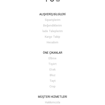
ALIŞVERİŞ BİLGİLERİ
Siparişlerim
Beğendiklerim
İade Taleplerim
Kargo Takip
Hesabım
ÖNE ÇIKANLAR
Elbise
Tişört
Etek
Bluz
Tayt
Crop
MÜŞTERİ HİZMETLERİ
Hakkımızda