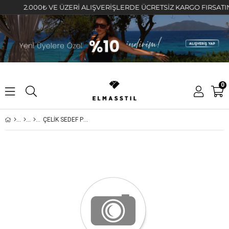
2.000₺ VE ÜZERİ ALIŞVERİŞLERDE ÜCRETSİZ KARGO FIRSATINI KA
0
ÇELİK SEDEF PLAKALI İKİLİ KOLYE