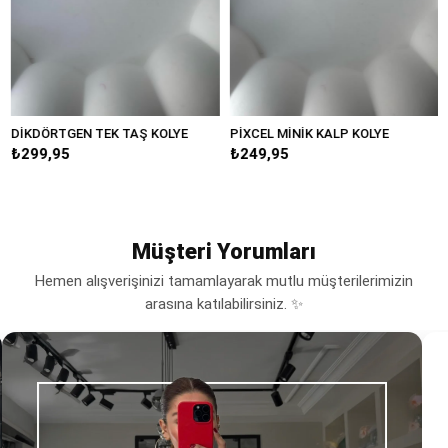
İKDÖRTGEN TEK TAŞ KOLYE
PİXCEL MİNİK KALP KOLYE
Mİ
299,95
₺249,95
₺3
Müşteri Yorumları
Hemen alışverişinizi tamamlayarak mutlu müşterilerimizin
arasına katılabilirsiniz. ✨