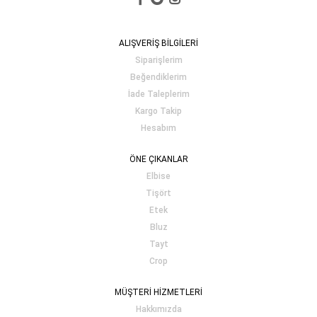
ALIŞVERİŞ BİLGİLERİ
Siparişlerim
Beğendiklerim
İade Taleplerim
Kargo Takip
Hesabım
ÖNE ÇIKANLAR
Elbise
Tişört
Etek
Bluz
Tayt
Crop
MÜŞTERİ HİZMETLERİ
Hakkımızda