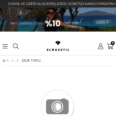
2.000₺ VE ÜZERİ ALIŞVERİŞLERDE ÜCRETSİZ KARGO FIRSATINI KAÇI
0
ÇELİK TOPLU ÜÇLÜ KOLYE