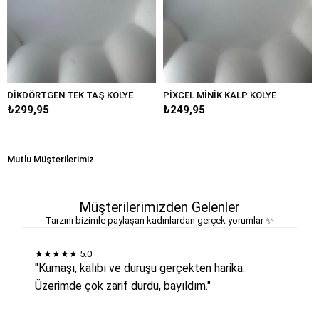
TGEN TEK TAŞ KOLYE
PİXCEL MİNİK KALP KOLYE
MİNİMAL 
95
₺249,95
₺349,95
Mutlu Müşterilerimiz
Müşterilerimizden Gelenler
Tarzını bizimle paylaşan kadınlardan gerçek yorumlar ✨
★★★★★
5.0
"Kumaşı, kalıbı ve duruşu gerçekten harika.
Üzerimde çok zarif durdu, bayıldım."