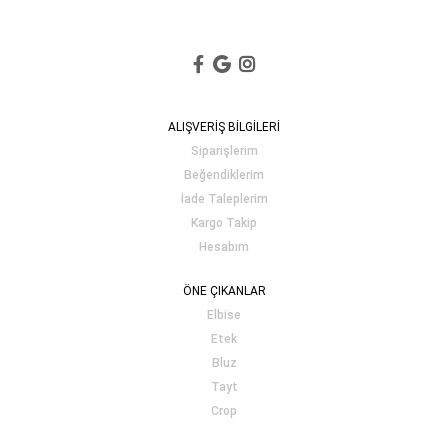
ALIŞVERİŞ BİLGİLERİ
Siparişlerim
Beğendiklerim
İade Taleplerim
Kargo Takip
Hesabım
ÖNE ÇIKANLAR
Elbise
Etek
Bluz
Tayt
Crop