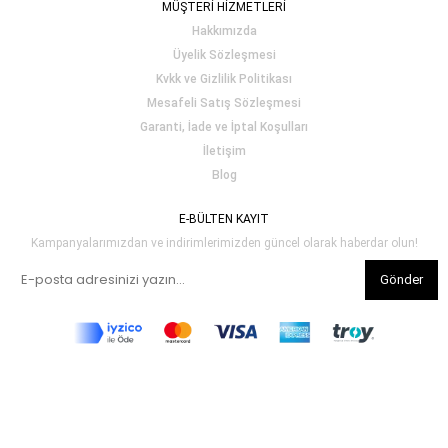
MÜŞTERİ HİZMETLERİ
Hakkımızda
Üyelik Sözleşmesi
Kvkk ve Gizlilik Politikası
Mesafeli Satış Sözleşmesi
Garanti, İade ve İptal Koşulları
İletişim
Blog
E-BÜLTEN KAYIT
Kampanyalarımızdan ve indirimlerimizden güncel olarak haberdar olun!
Gönder