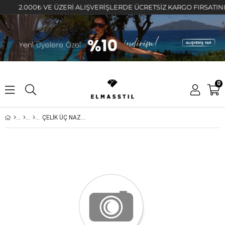
2.000₺ VE ÜZERİ ALIŞVERİŞLERDE ÜCRETSİZ KARGO FIRSATINI KAÇ
0
ÇELİK ÜÇ NAZAR GÖZLÜ KOLYE 47cm