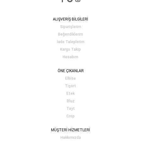
ALIŞVERİŞ BİLGİLERİ
Siparişlerim
Beğendiklerim
İade Taleplerim
Kargo Takip
Hesabım
ÖNE ÇIKANLAR
Elbise
Tişört
Etek
Bluz
Tayt
Crop
MÜŞTERİ HİZMETLERİ
Hakkımızda