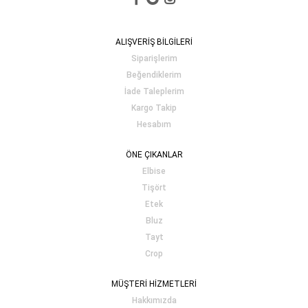
ALIŞVERİŞ BİLGİLERİ
Siparişlerim
Beğendiklerim
İade Taleplerim
Kargo Takip
Hesabım
ÖNE ÇIKANLAR
Elbise
Tişört
Etek
Bluz
Tayt
Crop
MÜŞTERİ HİZMETLERİ
Hakkımızda