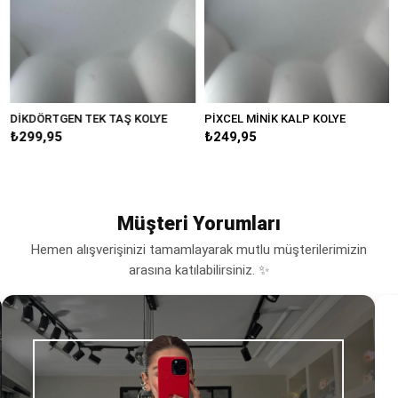
İKDÖRTGEN TEK TAŞ KOLYE
PİXCEL MİNİK KALP KOLYE
Mİ
₺299,95
₺249,95
₺3
Müşteri Yorumları
Hemen alışverişinizi tamamlayarak mutlu müşterilerimizin
arasına katılabilirsiniz. ✨