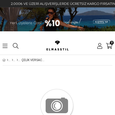
2.000₺ VE ÜZERİ ALIŞVERİŞLERDE ÜCRETSİZ KARGO FIRSATINI KA
0
ÇELİK VERSACE MODEL İTALYAN ZİNCİR 45cm