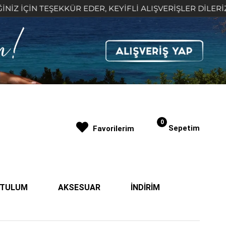
ŞEKKÜR EDER, KEYİFLİ ALIŞVERİŞLER DİLERİZ 🤍
0
Sepetim
Favorilerim
| TULUM
AKSESUAR
İNDİRİM