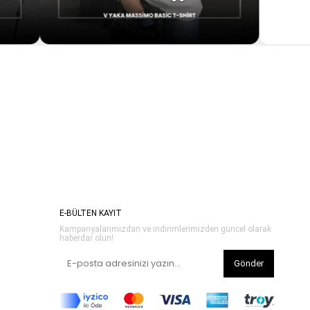
E-BÜLTEN KAYIT
Kampanyalarımızdan ve indirimlerimizden güncel olarak
haberdar olun!
Gönder