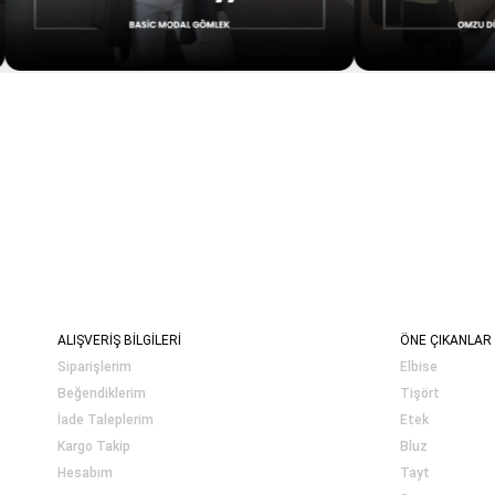
ALIŞVERİŞ BİLGİLERİ
ÖNE ÇIKANLAR
Siparişlerim
Elbise
Beğendiklerim
Tişört
İade Taleplerim
Etek
Kargo Takip
Bluz
Hesabım
Tayt