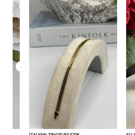
İTALYAN ZİNCİR BİLEZİK
SU YOLU B