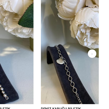
DENİZ KABUĞU BİLEZİK