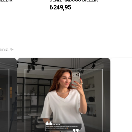
₺249,95
siniz. ✨