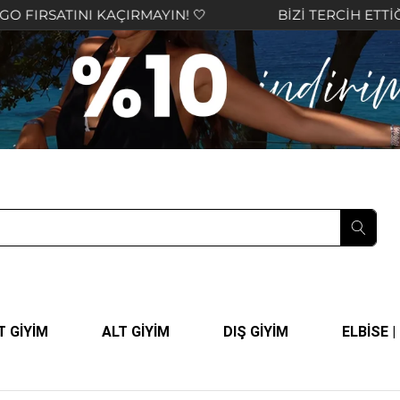
 KAÇIRMAYIN! 🤍
BİZİ TERCİH ETTİĞİNİZ İÇİN TE
T GİYİM
ALT GİYİM
DIŞ GİYİM
ELBİSE 