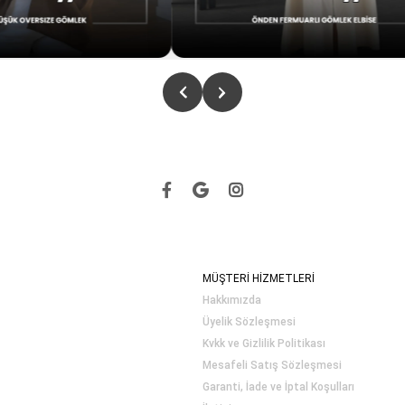
MÜŞTERİ HİZMETLERİ
Hakkımızda
Üyelik Sözleşmesi
Kvkk ve Gizlilik Politikası
Mesafeli Satış Sözleşmesi
Garanti, İade ve İptal Koşulları