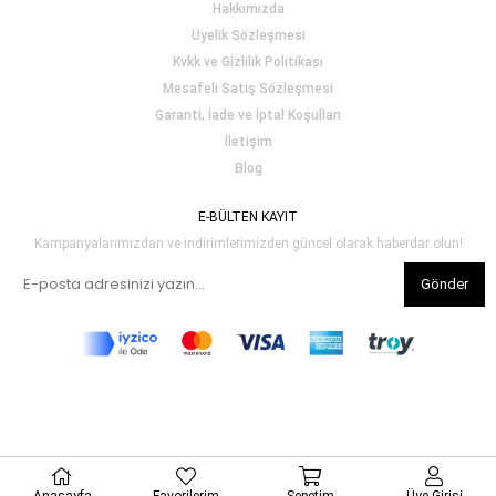
Hakkımızda
Üyelik Sözleşmesi
Kvkk ve Gizlilik Politikası
Mesafeli Satış Sözleşmesi
Garanti, İade ve İptal Koşulları
İletişim
Blog
E-BÜLTEN KAYIT
Kampanyalarımızdan ve indirimlerimizden güncel olarak haberdar olun!
Gönder