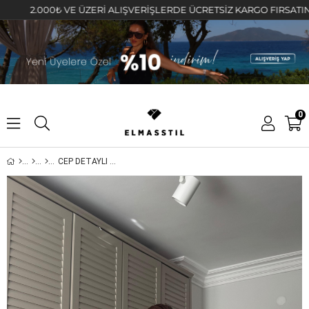
2.000₺ VE ÜZERİ ALIŞVERİŞLERDE ÜCRETSİZ KARGO FIRSATINI KAÇ
0
CEP DETAYLI SÜET CEKET