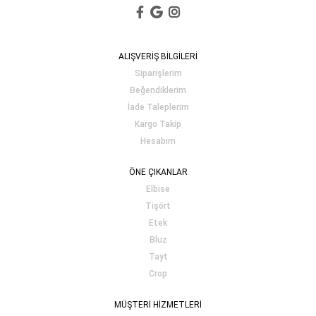
ALIŞVERİŞ BİLGİLERİ
Siparişlerim
Beğendiklerim
İade Taleplerim
Kargo Takip
Hesabım
ÖNE ÇIKANLAR
Elbise
Tişört
Etek
Bluz
Tayt
Crop
MÜŞTERİ HİZMETLERİ