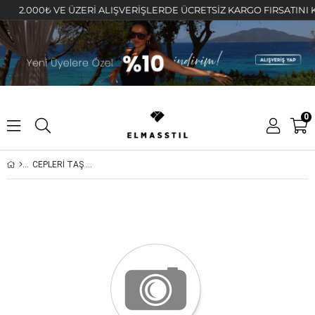
2.000₺ VE ÜZERİ ALIŞVERİŞLERDE ÜCRETSİZ KARGO FIRSATINI KAÇI
0
CEPLERİ TAŞ DETAYLI SWEATSHIRT/340