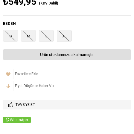
₺549,95
(KDV Dahil)
BEDEN
S
M
L
XL
Ürün stoklarımızda kalmamıştır.
Favorilere Ekle
Fiyat Düşünce Haber Ver
TAVSIYE ET
WhatsApp