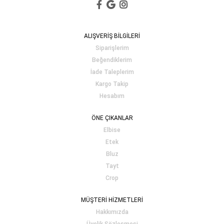
ALIŞVERİŞ BİLGİLERİ
Siparişlerim
Beğendiklerim
İade Taleplerim
Kargo Takip
Hesabım
ÖNE ÇIKANLAR
Elbise
Etek
Bluz
Tayt
Crop
MÜŞTERİ HİZMETLERİ
Hakkımızda