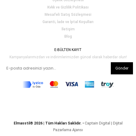
Üyelik Sözleşmesi
Kvkk ve Gizlilik Politikası
Mesafeli Satış Sözleşmesi
Garanti, İade ve İptal Koşulları
İletişim
Blog
E-BÜLTEN KAYIT
Kampanyalarımızdan ve indirimlerimizden güncel olarak haberdar olun!
Gönder
Captain Digital | Dijital
Elmasstil® 2026 | Tüm Hakları Saklıdır.
•
Pazarlama Ajansı