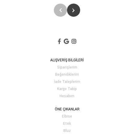
ALIŞVERİŞ BİLGİLERİ
Siparişlerim
Beğendiklerim
İade Taleplerim
Kargo Takip
Hesabım
ÖNE ÇIKANLAR
Elbise
Etek
Bluz