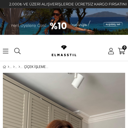
.000₺ VE ÜZERİ ALIŞVERİŞLERDE ÜCRETSİZ KARGO FIRSATINI KAÇIRM
0
ÇİÇEK İŞLEMELİ GÖMLEK