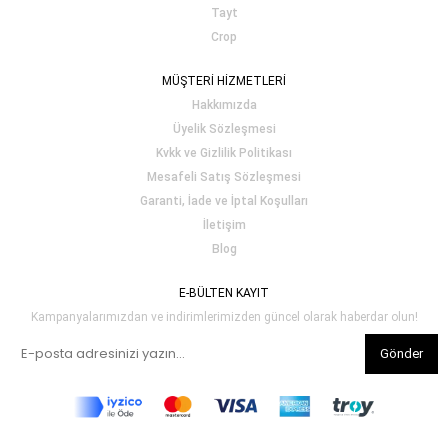
Tayt
Crop
MÜŞTERİ HİZMETLERİ
Hakkımızda
Üyelik Sözleşmesi
Kvkk ve Gizlilik Politikası
Mesafeli Satış Sözleşmesi
Garanti, İade ve İptal Koşulları
İletişim
Blog
E-BÜLTEN KAYIT
Kampanyalarımızdan ve indirimlerimizden güncel olarak haberdar olun!
Gönder