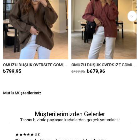
OMUZU DÜŞÜK OVERSIZE GÖMLEK/4612
OMUZU DÜŞÜK OVERSIZE GÖMLEK/4612
PARLAK KLASİK G
₺679,96
₺549,95
₺799,95
Mutlu Müşterilerimiz
Müşterilerimizden Gelenler
Tarzını bizimle paylaşan kadınlardan gerçek yorumlar ✨
★★★★★
5.0