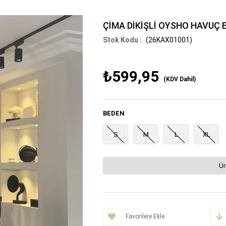
ÇİMA DİKİŞLİ OYSHO HAVUÇ
(26KAX01001)
₺599,95
(KDV Dahil)
BEDEN
S
M
L
XL
Ür
Favorilere Ekle