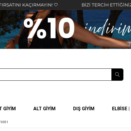
YIN! 🤍
BİZİ TERCİH ETTİĞİNİZ İÇİN TEŞEKKÜR E
T GİYİM
ALT GİYİM
DIŞ GİYİM
ELBİSE 
/0051