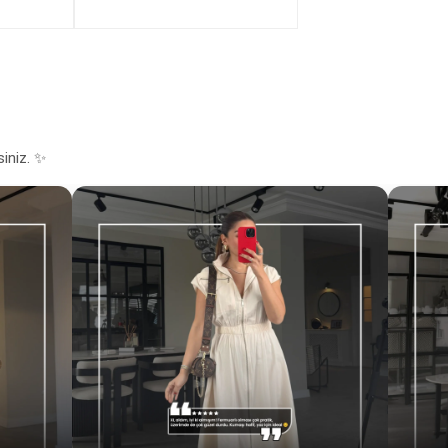
siniz. ✨