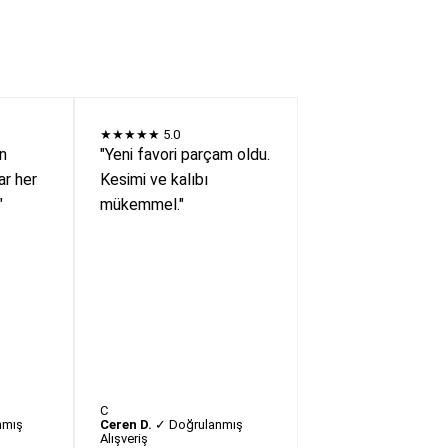
★★★★★
5.0
en
"Yeni favori parçam oldu.
r her
Kesimi ve kalıbı
"
mükemmel."
C
nmış
Ceren D.
✓ Doğrulanmış
Alışveriş