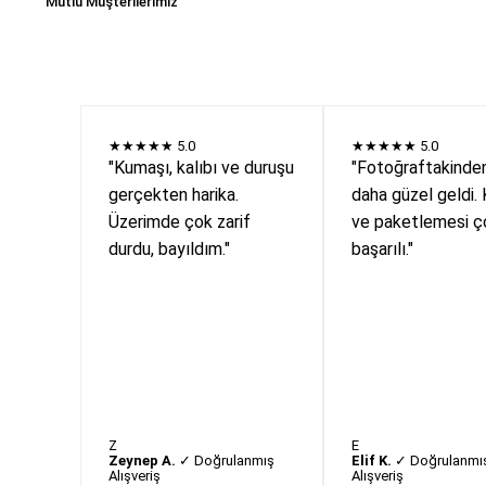
Mutlu Müşterilerimiz
★★★★★
5.0
★★★★★
5.0
"Kumaşı, kalıbı ve duruşu
"Fotoğraftakinde
gerçekten harika.
daha güzel geldi. 
Üzerimde çok zarif
ve paketlemesi ç
durdu, bayıldım."
başarılı."
Z
E
Zeynep A.
✓ Doğrulanmış
Elif K.
✓ Doğrulanmı
Alışveriş
Alışveriş