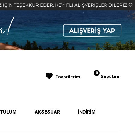
DER, KEYİFLİ ALIŞVERİŞLER DİLERİZ 🤍
2.000₺ 
0
Sepetim
Favorilerim
| TULUM
AKSESUAR
İNDİRİM