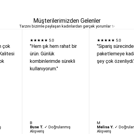
Müşterilerimizden Gelenler
Tarzını bizimle paylaşan kadınlardan gerçek yorumlar ✨
★★★★★
5.0
★★★★★
5.0
n çok
"Hem şık hem rahat bir
"Sipariş sürecind
Kalitesi
ürün. Günlük
paketlemeye kada
ok
kombinlerimde sürekli
şey çok özenliydi.
kullanıyorum."
B
M
ş
Buse T.
✓ Doğrulanmış
Melisa Y.
✓ Doğrula
Alışveriş
Alışveriş