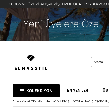
ERİ ALIŞVERİŞLERDE ÜCRETSİZ KARGO FIRSATINI KAÇIRMA
KOLEKSİYON
EN YENİLER
ÜS
Anasayfa
>
GİYİM
>
Pantolon
>
ÇİMA DİKİŞLİ OYSHO HAVUÇ EŞOFMAN