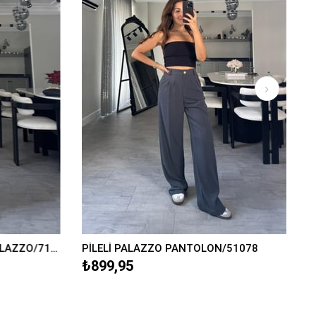
YANDAN FERMUARLI MNG PALAZZO/7148
PİLELİ PALAZZO PANTOLON/51078
₺899,95