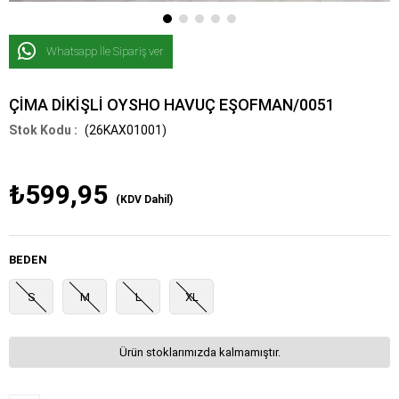
Whatsapp İle Sipariş ver
ÇİMA DİKİŞLİ OYSHO HAVUÇ EŞOFMAN/0051
(26KAX01001)
₺599,95
(KDV Dahil)
BEDEN
S
M
L
XL
Ürün stoklarımızda kalmamıştır.