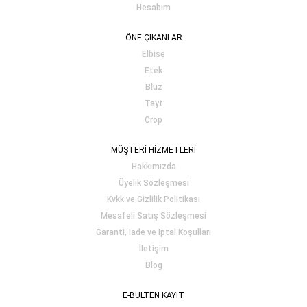
Hesabım
ÖNE ÇIKANLAR
Elbise
Etek
Bluz
Tayt
Crop
MÜŞTERİ HİZMETLERİ
Hakkımızda
Üyelik Sözleşmesi
Kvkk ve Gizlilik Politikası
Mesafeli Satış Sözleşmesi
Garanti, İade ve İptal Koşulları
İletişim
Blog
E-BÜLTEN KAYIT