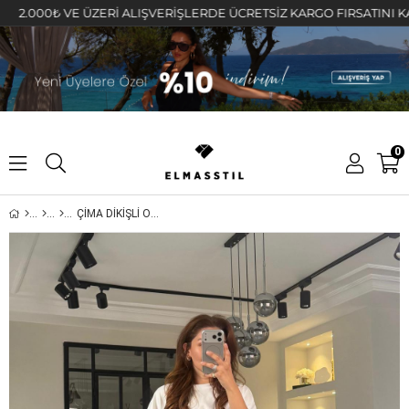
00₺ VE ÜZERİ ALIŞVERİŞLERDE ÜCRETSİZ KARGO FIRSATINI KAÇIRMAY
0
ÇİMA DİKİŞLİ OYSHO HAVUÇ EŞOFMAN/0051