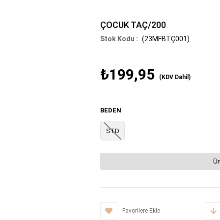
ÇOCUK TAÇ/200
(23MFBTÇ001)
₺199,95
(KDV Dahil)
BEDEN
STD
Ür
Favorilere Ekle