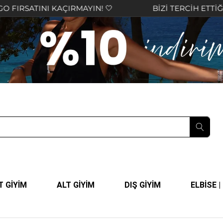
TINI KAÇIRMAYIN! 🤍
BİZİ TERCİH ETTİĞİNİZ İÇ
T GİYİM
ALT GİYİM
DIŞ GİYİM
ELBİSE 