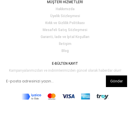
MÜŞTERİ HİZMETLERİ
Hakkımızda
Üyelik Sözleşmesi
Kvkk ve Gizlilik Politikası
Mesafeli Satış Sözleşmesi
Garanti, İade ve İptal Koşulları
İletişim
Blog
E-BÜLTEN KAYIT
Kampanyalarımızdan ve indirimlerimizden güncel olarak haberdar olun!
Gönder