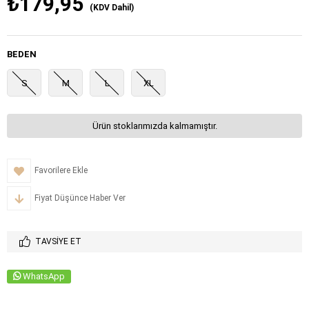
₺179,95
(KDV Dahil)
BEDEN
S
M
L
XL
Ürün stoklarımızda kalmamıştır.
Favorilere Ekle
Fiyat Düşünce Haber Ver
TAVSIYE ET
WhatsApp