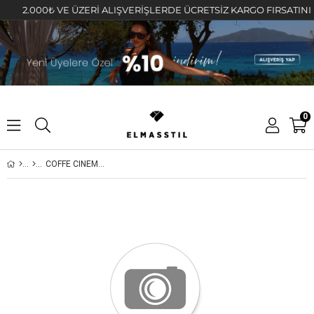
2.000₺ VE ÜZERİ ALIŞVERİŞLERDE ÜCRETSİZ KARGO FIRSATINI KAÇI
0
COFFE CINEMA BASKILI T-SHIRT