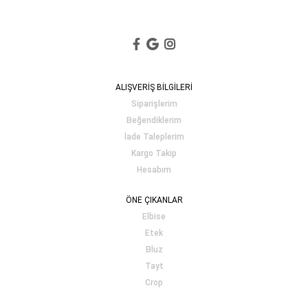
ALIŞVERİŞ BİLGİLERİ
Siparişlerim
Beğendiklerim
İade Taleplerim
Kargo Takip
Hesabım
ÖNE ÇIKANLAR
Elbise
Etek
Bluz
Tayt
Crop