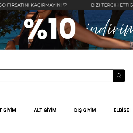
 KAÇIRMAYIN! 🤍
BİZİ TERCİH ETTİĞİNİZ İÇİN T
T GİYİM
ALT GİYİM
DIŞ GİYİM
ELBİSE 