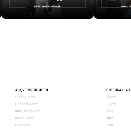
ALIŞVERİŞ BİLGİLERİ
ÖNE ÇIKANLAR
Siparişlerim
Elbise
Beğendiklerim
Tişört
İade Taleplerim
Etek
Kargo Takip
Bluz
Hesabım
Tayt