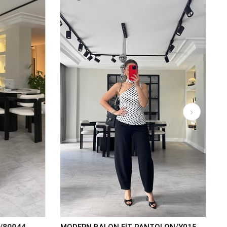
/80044
MODERN BALON FİT PANTOLON/Y015