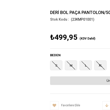
DERİ BOL PAÇA PANTOLON/5
(23KMP01001)
₺499,95
(KDV Dahil)
BEDEN
S
M
L
XL
Ür
Favorilere Ekle