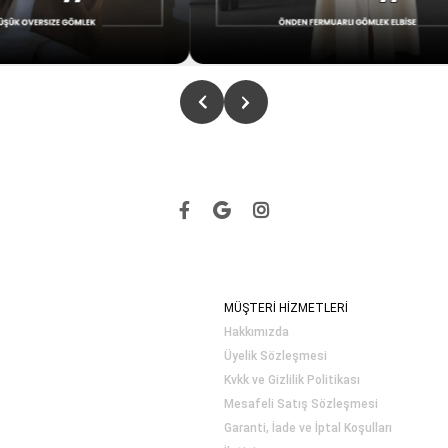
MÜŞTERİ HİZMETLERİ
Hakkımızda
Üyelik Sözleşmesi
Kvkk ve Gizlilik Politikası
Mesafeli Satış Sözleşmesi
Garanti, İade ve İptal Koşulları