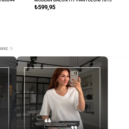
₺599,95
siniz. ✨