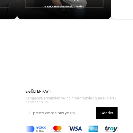
E-BÜLTEN KAYIT
Kampanyalarımızdan ve indirimlerimizden güncel olarak
haberdar olun!
Gönder