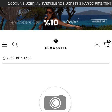
2.000₺ VE ÜZERİ ALIŞVERİŞLERDE ÜCRETSİZ KARGO FIRSATINI KAÇ
0
DERİ TAYT