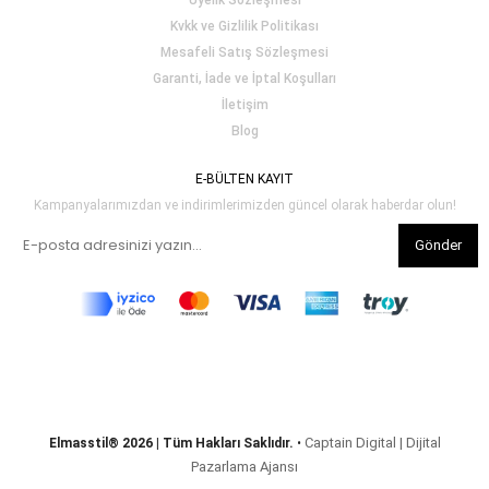
Üyelik Sözleşmesi
Kvkk ve Gizlilik Politikası
Mesafeli Satış Sözleşmesi
Garanti, İade ve İptal Koşulları
İletişim
Blog
E-BÜLTEN KAYIT
Kampanyalarımızdan ve indirimlerimizden güncel olarak haberdar olun!
Gönder
Captain Digital | Dijital
Elmasstil® 2026 | Tüm Hakları Saklıdır.
•
Pazarlama Ajansı