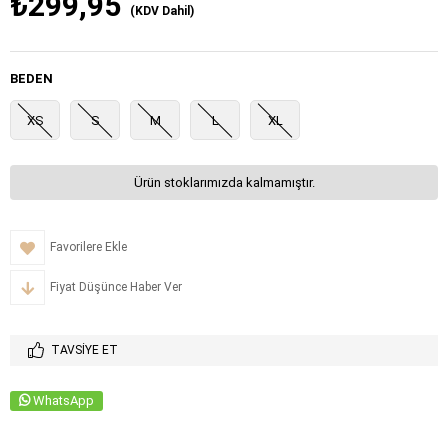
₺299,95
(KDV Dahil)
BEDEN
XS
S
M
L
XL
Ürün stoklarımızda kalmamıştır.
Favorilere Ekle
Fiyat Düşünce Haber Ver
TAVSIYE ET
WhatsApp