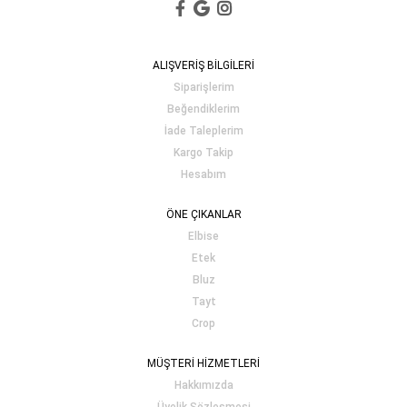
ALIŞVERİŞ BİLGİLERİ
Siparişlerim
Beğendiklerim
İade Taleplerim
Kargo Takip
Hesabım
ÖNE ÇIKANLAR
Elbise
Etek
Bluz
Tayt
Crop
MÜŞTERİ HİZMETLERİ
Hakkımızda