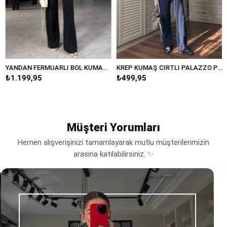
YANDAN FERMUARLI BOL KUMAŞ PANTOLON/20401
KREP KUMAŞ CIRTLI PALAZZO PANTOLON/K038
.199,95
₺499,95
₺38
Müşteri Yorumları
Hemen alışverişinizi tamamlayarak mutlu müşterilerimizin
arasına katılabilirsiniz. ✨