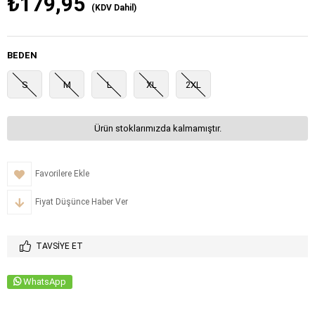
₺179,95
(KDV Dahil)
BEDEN
S
M
L
XL
2XL
Ürün stoklarımızda kalmamıştır.
Favorilere Ekle
Fiyat Düşünce Haber Ver
TAVSIYE ET
WhatsApp