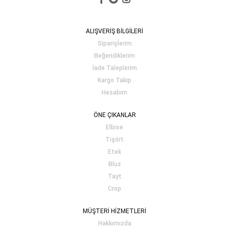
ALIŞVERİŞ BİLGİLERİ
Siparişlerim
Beğendiklerim
İade Taleplerim
Kargo Takip
Hesabım
ÖNE ÇIKANLAR
Elbise
Tişört
Etek
Bluz
Tayt
Crop
MÜŞTERİ HİZMETLERİ
Hakkımızda