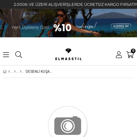
2.000₺ VE ÜZERİ ALIŞVERİŞLERDE ÜCRETSİZ KARGO FIRSATINI KA
0
DESENLİ KUŞAKLI BOL PAÇA PANTOLON