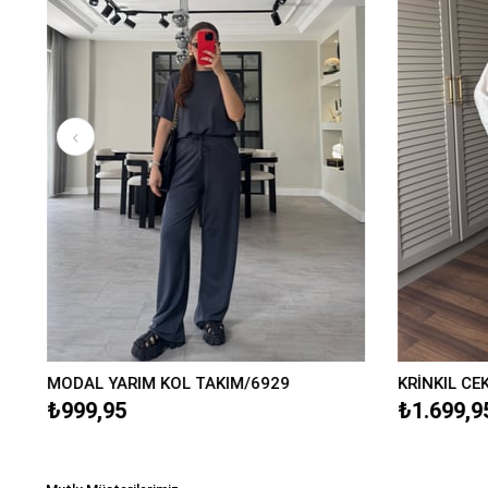
MODAL YARIM KOL TAKIM/6929
KRİNKIL CE
₺999,95
₺1.699,9