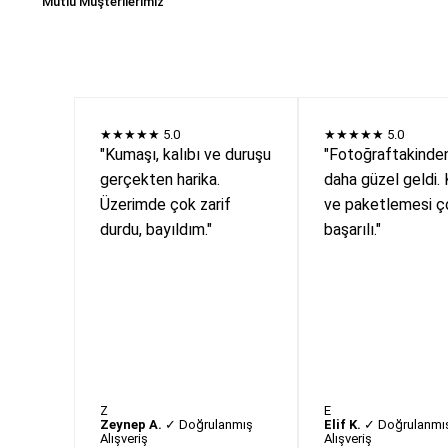
Mutlu Müşterilerimiz
★★★★★
5.0
★★★★★
5.0
"Kumaşı, kalıbı ve duruşu
"Fotoğraftakinde
gerçekten harika.
daha güzel geldi. 
Üzerimde çok zarif
ve paketlemesi ç
durdu, bayıldım."
başarılı."
Z
E
Zeynep A.
✓ Doğrulanmış
Elif K.
✓ Doğrulanmı
Alışveriş
Alışveriş