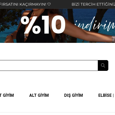
YIN! 🤍
BİZİ TERCİH ETTİĞİNİZ İÇİN TEŞEKKÜR E
T GİYİM
ALT GİYİM
DIŞ GİYİM
ELBİSE 