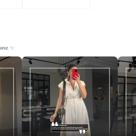
siniz. ✨