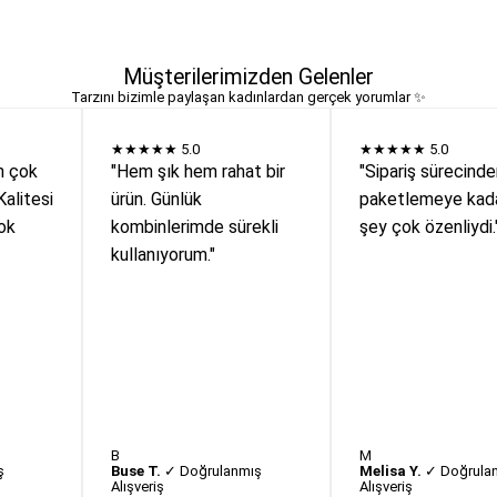
Müşterilerimizden Gelenler
Tarzını bizimle paylaşan kadınlardan gerçek yorumlar ✨
★★★★★
5.0
★★★★★
5.0
n çok
"Hem şık hem rahat bir
"Sipariş sürecind
Kalitesi
ürün. Günlük
paketlemeye kada
ok
kombinlerimde sürekli
şey çok özenliydi.
kullanıyorum."
B
M
ş
Buse T.
✓ Doğrulanmış
Melisa Y.
✓ Doğrula
Alışveriş
Alışveriş