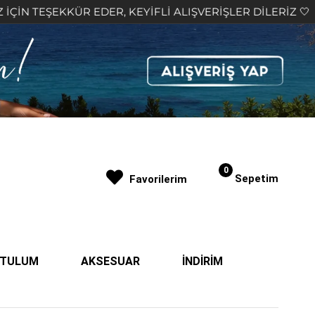
DER, KEYİFLİ ALIŞVERİŞLER DİLERİZ 🤍
2.000₺ V
0
Sepetim
Favorilerim
| TULUM
AKSESUAR
İNDİRİM