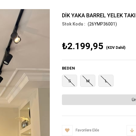
DİK YAKA BARREL YELEK TAK
(26YMP36001)
₺2.199,95
(KDV Dahil)
BEDEN
S
M
L
Ür
Favorilere Ekle