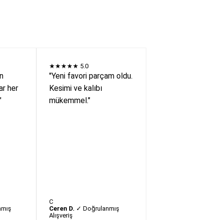
★★★★★
5.0
en
"Yeni favori parçam oldu.
r her
Kesimi ve kalıbı
"
mükemmel."
C
nmış
Ceren D.
✓ Doğrulanmış
Alışveriş