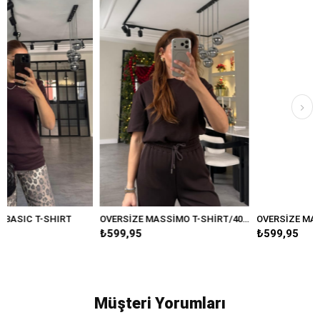
RT
OVERSİZE MASSİMO T-SHİRT/4031
₺599,95
₺599,95
Müşteri Yorumları