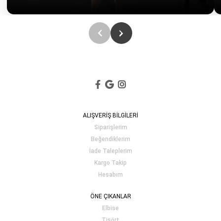
ALIŞVERİŞ BİLGİLERİ
Siparişlerim
Beğendiklerim
İade Taleplerim
Kargo Takip
Hesabım
ÖNE ÇIKANLAR
Elbise
Tişört