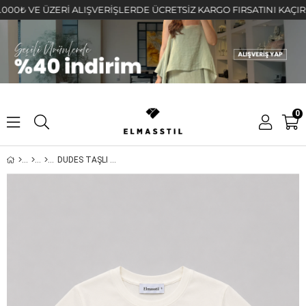
 VE ÜZERİ ALIŞVERİŞLERDE ÜCRETSİZ KARGO FIRSATINI KAÇIRMAYIN!
0
DUDES TAŞLI T-SHIRT