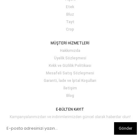
Etek
Bluz
Tayt
Crop
MÜŞTERİ HİZMETLERİ
Hakkımızda
Üyelik Sözleşmesi
Kvkk ve Gizlilik Politikası
Mesafeli Satış Sözleşmesi
Garanti, İade ve İptal Koşulları
İletişim
Blog
E-BÜLTEN KAYIT
Kampanyalarımızdan ve indirimlerimizden güncel olarak haberdar olun!
Gönder