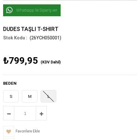
Whatsapp İle Sipariş ver
DUDES TAŞLI T-SHIRT
(26YCH050001)
₺799,95
(KDV Dahil)
BEDEN
S
M
L
Favorilere Ekle