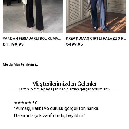
YANDAN FERMUARLI BOL KUMAŞ PANTOLON/20401
KREP KUMAŞ CIRTLI PALAZZO PANTOLON/K038
95
₺499,95
₺389,95
Mutlu Müşterilerimiz
Müşterilerimizden Gelenler
Tarzını bizimle paylaşan kadınlardan gerçek yorumlar ✨
★★★★★
5.0
"Kumaşı, kalıbı ve duruşu gerçekten harika.
Üzerimde çok zarif durdu, bayıldım."