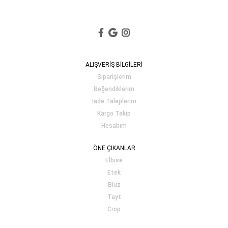
ALIŞVERİŞ BİLGİLERİ
Siparişlerim
Beğendiklerim
İade Taleplerim
Kargo Takip
Hesabım
ÖNE ÇIKANLAR
Elbise
Etek
Bluz
Tayt
Crop