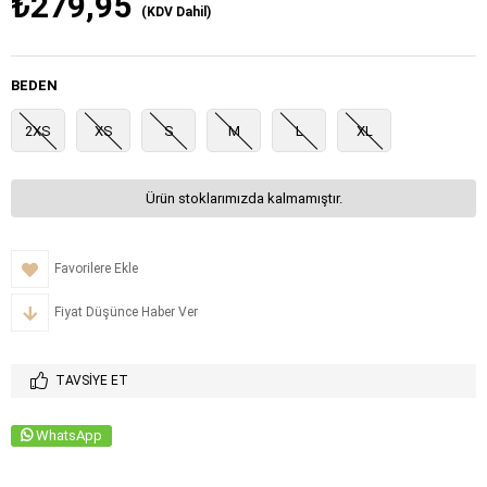
₺279,95
(KDV Dahil)
BEDEN
2XS
XS
S
M
L
XL
Ürün stoklarımızda kalmamıştır.
Favorilere Ekle
Fiyat Düşünce Haber Ver
TAVSIYE ET
WhatsApp