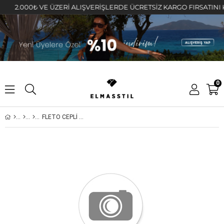
2.000₺ VE ÜZERİ ALIŞVERİŞLERDE ÜCRETSİZ KARGO FIRSATINI KAÇIR
0
FLETO CEPLİ GABARDİN PANTOLON