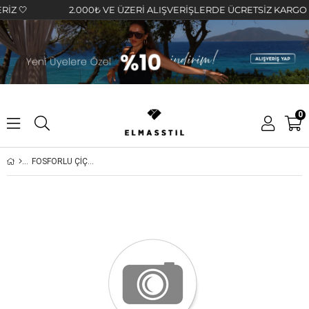
 🤍
2.000₺ VE ÜZERİ ALIŞVERİŞLERDE ÜCRETSİZ KARGO FIRS
0
FOSFORLU ÇİÇEK DESENLİ ELBİSE