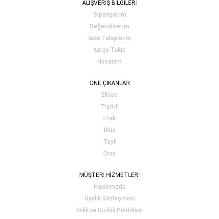
ALIŞVERİŞ BİLGİLERİ
Siparişlerim
Beğendiklerim
İade Taleplerim
Kargo Takip
Hesabım
ÖNE ÇIKANLAR
Elbise
Tişört
Etek
Bluz
Tayt
Crop
MÜŞTERİ HİZMETLERİ
Hakkımızda
Üyelik Sözleşmesi
Kvkk ve Gizlilik Politikası