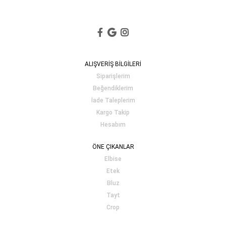
ALIŞVERİŞ BİLGİLERİ
Siparişlerim
Beğendiklerim
İade Taleplerim
Kargo Takip
Hesabım
ÖNE ÇIKANLAR
Elbise
Etek
Bluz
Tayt
Crop