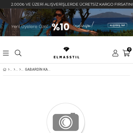
2.000₺ VE ÜZERİ ALIŞVERİŞLERDE ÜCRETSİZ KARGO FIRSATINI KAÇI
0
GABARDİN KARGO PANTOLON