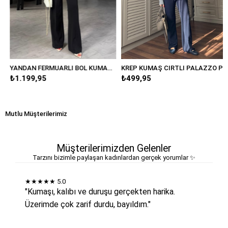
YANDAN FERMUARLI BOL KUMAŞ PANTOLON/20401
KREP KUMAŞ CIRTLI PALAZZO PANTOLON/K038
₺1.199,95
₺499,95
Mutlu Müşterilerimiz
Müşterilerimizden Gelenler
Tarzını bizimle paylaşan kadınlardan gerçek yorumlar ✨
★★★★★
5.0
"Kumaşı, kalıbı ve duruşu gerçekten harika.
Üzerimde çok zarif durdu, bayıldım."