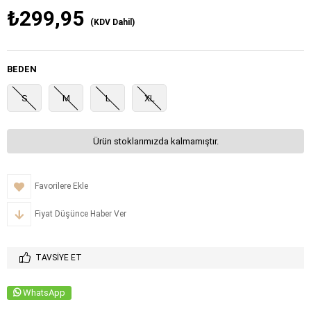
₺299,95
(KDV Dahil)
BEDEN
S
M
L
XL
Ürün stoklarımızda kalmamıştır.
Favorilere Ekle
Fiyat Düşünce Haber Ver
TAVSIYE ET
WhatsApp