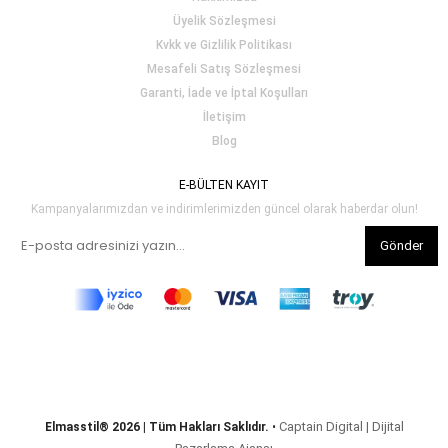
Üyelik Sözleşmesi
Kvkk ve Gizlilik Politikası
Mesafeli Satış Sözleşmesi
Garanti, İade ve İptal Koşulları
İletişim
Blog
E-BÜLTEN KAYIT
Kampanyalarımızdan ve indirimlerimizden güncel olarak haberdar olun!
Gönder
Captain Digital | Dijital
Elmasstil® 2026 | Tüm Hakları Saklıdır.
•