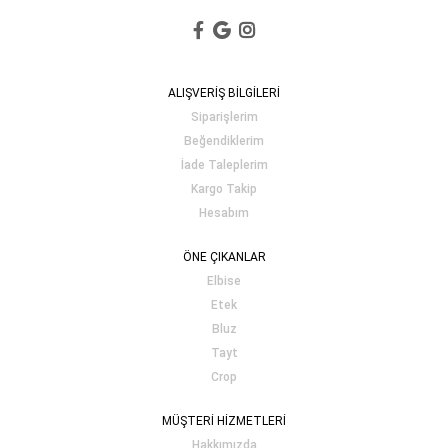
ALIŞVERİŞ BİLGİLERİ
Siparişlerim
Beğendiklerim
İade Taleplerim
Kargo Takip
Hesabım
ÖNE ÇIKANLAR
Elbise
Etek
Bluz
Tayt
Crop
MÜŞTERİ HİZMETLERİ
Hakkımızda