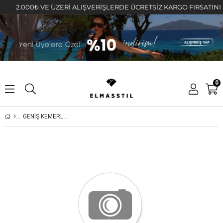
2.000₺ VE ÜZERİ ALIŞVERİŞLERDE ÜCRETSİZ KARGO FIRSATINI KAÇ
0
GENİŞ KEMERLİ ÇİMALI BOL PAÇA EŞOFMAN ALTI/3076